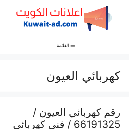
نتقل
لى
لمحتوى
القائمة
كهربائي العيون
رقم كهربائي العيون /
66191325‬ / فني كهربائي