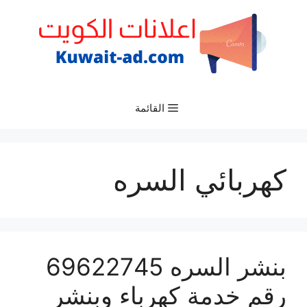
نتقل
لى
لمحتوى
القائمة
كهربائي السره
بنشر السره 69622745
رقم خدمة كهرباء وبنشر