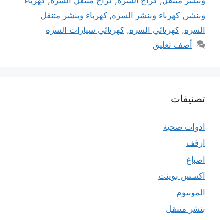
وبنشر متنقل
,
كراج السره
,
كراج متنقل السره
,
كهرباء
وبنشر
,
كهرباء وبنشر السره
,
كهرباء وبنشر متنقل
السره
,
كهربائي السره
,
كهربائي سيارات السره
أضف تعليق
تصنيفات
ادوات صحية
ارفف
اصباغ
اكسس بوينت
المونيوم
بنشر متنقل