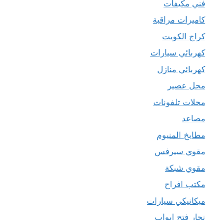
فني مكيفات
كاميرات مراقبة
كراج الكويت
كهربائي سيارات
كهربائي منازل
محل عصير
محلات تلفونات
مصاعد
مطابخ المنيوم
مقوي سيرفس
مقوي شبكة
مكتب افراح
ميكانيكي سيارات
نجار فتح ابواب