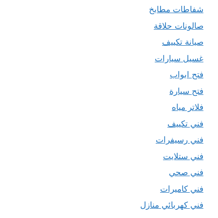
شفاطات مطابخ
صالونات حلاقة
صيانة تكييف
غسيل سيارات
فتح ابواب
فتح سيارة
فلاتر مياه
فني تكييف
فني رسيفرات
فني ستلايت
فني صحي
فني كاميرات
فني كهربائي منازل