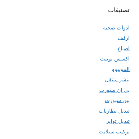
تصنيفات
ادوات صحية
ارفف
اصباغ
اكسس بوينت
المونيوم
بنشر متنقل
بي ان سبورت
بين سبورت
تبديل بطاريات
تبديل تواير
تركيب ستلايت