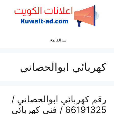
نتقل
لى
لمحتوى
القائمة
كهربائي ابوالحصاني
رقم كهربائي ابوالحصاني /
66191325‬ / فني كهربائي