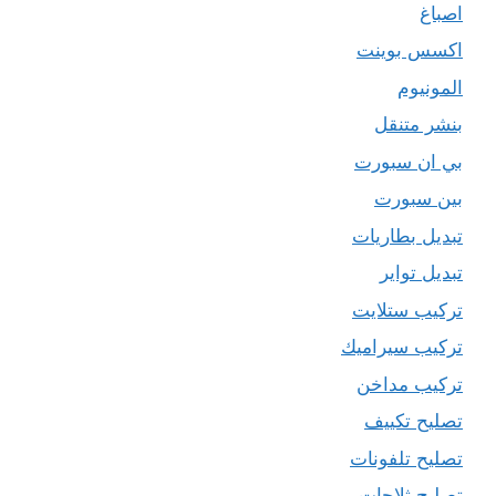
اصباغ
اكسس بوينت
المونيوم
بنشر متنقل
بي ان سبورت
بين سبورت
تبديل بطاريات
تبديل تواير
تركيب ستلايت
تركيب سيراميك
تركيب مداخن
تصليح تكييف
تصليح تلفونات
تصليح ثلاجات