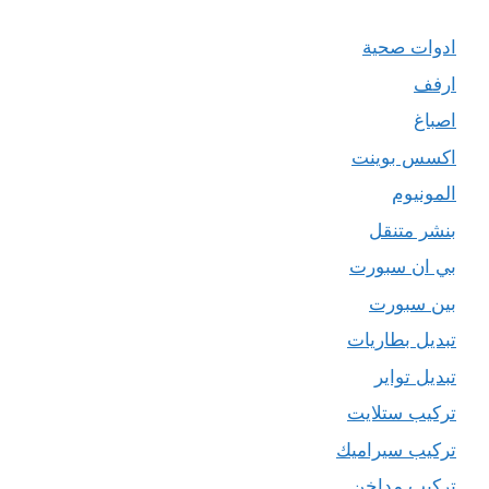
ادوات صحية
ارفف
اصباغ
اكسس بوينت
المونيوم
بنشر متنقل
بي ان سبورت
بين سبورت
تبديل بطاريات
تبديل تواير
تركيب ستلايت
تركيب سيراميك
تركيب مداخن