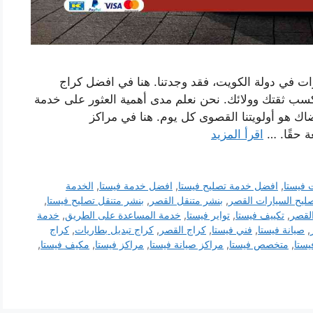
ات في دولة الكويت، فقد وجدتنا. هنا في افضل كراج
كسب ثقتك وولائك. نحن نعلم مدى أهمية العثور على خدمة
اك ​​هو أولويتنا القصوى كل يوم. هنا في مراكز
ة حقًا. …
اقرأ المزيد
 فيستا
,
افضل خدمة تصليح فيستا
,
افضل خدمة فيستا
,
الخدمة
صليح السيارات القصر
,
بنشر متنقل القصر
,
بنشر متنقل تصليح فيستا
,
لقصر
,
تكييف فيستا
,
تواير فيستا
,
خدمة المساعدة على الطريق
,
خدمة
,
صيانة فيستا
,
فني فيستا
,
كراج القصر
,
كراج تبديل بطاريات
,
كراج
يستا
,
متخصص فيستا
,
مراكز صيانة فيستا
,
مراكز فيستا
,
مكيف فيستا
,