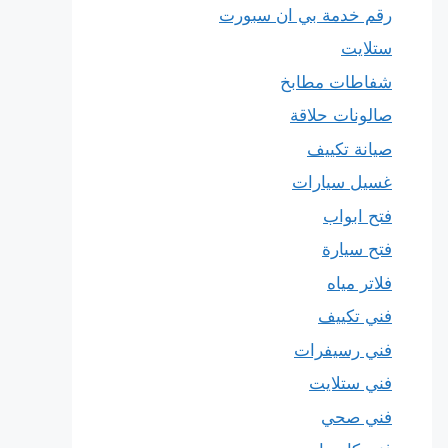
رقم خدمة بي ان سبورت
ستلايت
شفاطات مطابخ
صالونات حلاقة
صيانة تكييف
غسيل سيارات
فتح ابواب
فتح سيارة
فلاتر مياه
فني تكييف
فني رسيفرات
فني ستلايت
فني صحي