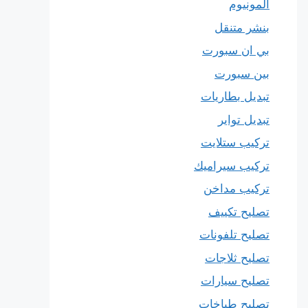
المونيوم
بنشر متنقل
بي ان سبورت
بين سبورت
تبديل بطاريات
تبديل تواير
تركيب ستلايت
تركيب سيراميك
تركيب مداخن
تصليح تكييف
تصليح تلفونات
تصليح ثلاجات
تصليح سيارات
تصليح طباخات