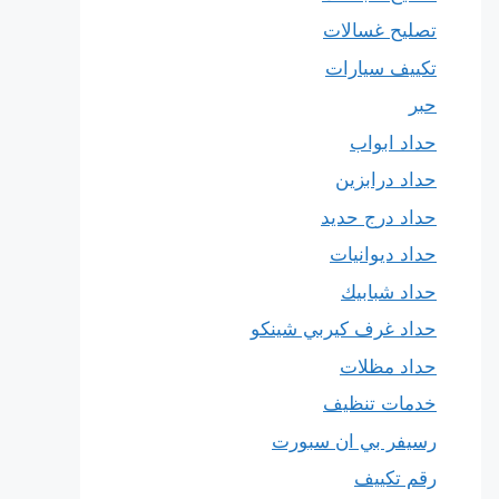
تصليح غسالات
تكييف سيارات
حبر
حداد ابواب
حداد درابزين
حداد درج حديد
حداد ديوانيات
حداد شبابيك
حداد غرف كيربي شينكو
حداد مظلات
خدمات تنظيف
رسيفر بي ان سبورت
رقم تكييف