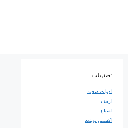
تصنيفات
ادوات صحية
ارفف
اصباغ
اكسس بوينت