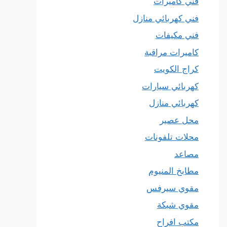
فني كاميرات
فني كهربائي منازل
فني مكيفات
كاميرات مراقبة
كراج الكويت
كهربائي سيارات
كهربائي منازل
محل عصير
محلات تلفونات
مصاعد
مطابخ المنيوم
مقوي سيرفس
مقوي شبكة
مكتب افراح