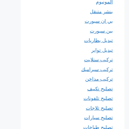
المونيوم
بنشر متنقل
بي ان سبورت
بين سبورت
تبديل بطاريات
تبديل تواير
تركيب ستلايت
تركيب سيراميك
تركيب مداخن
تصليح تكييف
تصليح تلفونات
تصليح ثلاجات
تصليح سيارات
تصليح طباخات