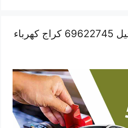
كهربائي سيارات الفحيحيل 69622745 كراج كهرباء