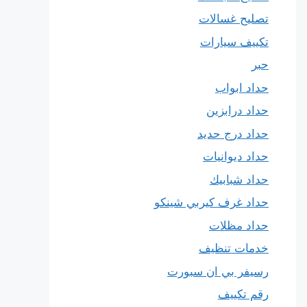
تصليح غسالات
تكييف سيارات
حبر
حداد ابواب
حداد درابزين
حداد درج حديد
حداد ديوانيات
حداد شبابيك
حداد غرف كيربي شينكو
حداد مظلات
خدمات تنظيف
رسيفر بي ان سبورت
رقم تكييف