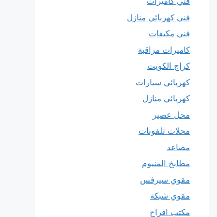
فني كاميرات
فني كهربائي منازل
فني مكيفات
كاميرات مراقبة
كراج الكويت
كهربائي سيارات
كهربائي منازل
محل عصير
محلات تلفونات
مصاعد
مطابخ المنيوم
مقوي سيرفس
مقوي شبكة
مكتب افراح