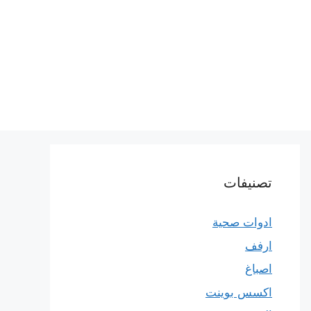
تصنيفات
ادوات صحية
ارفف
اصباغ
اكسس بوينت