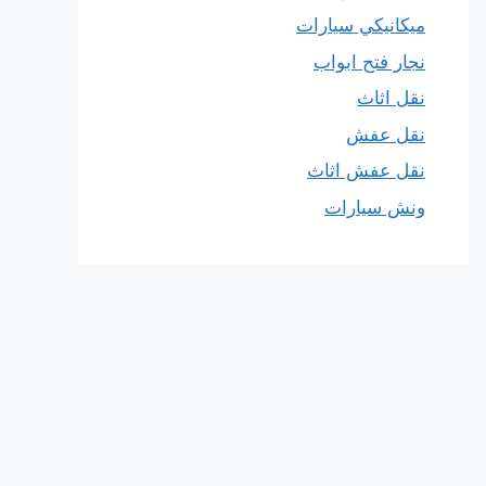
ميكانيكي سيارات
نجار فتح ابواب
نقل اثاث
نقل عفش
نقل عفش اثاث
ونش سيارات