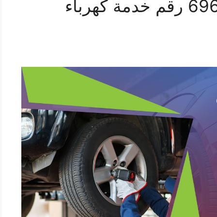
بنشر الفحيحيل 69622745 رقم خدمة كهرباء