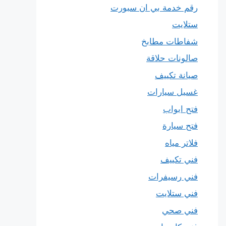
رقم خدمة بي ان سبورت
ستلايت
شفاطات مطابخ
صالونات حلاقة
صيانة تكييف
غسيل سيارات
فتح ابواب
فتح سيارة
فلاتر مياه
فني تكييف
فني رسيفرات
فني ستلايت
فني صحي