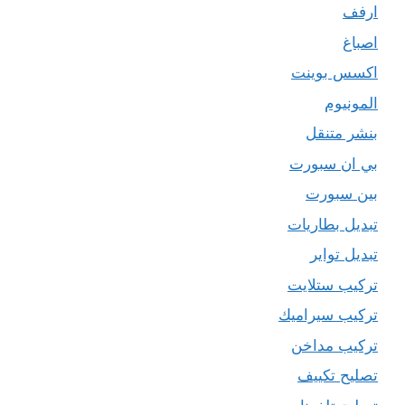
ارفف
اصباغ
اكسس بوينت
المونيوم
بنشر متنقل
بي ان سبورت
بين سبورت
تبديل بطاريات
تبديل تواير
تركيب ستلايت
تركيب سيراميك
تركيب مداخن
تصليح تكييف