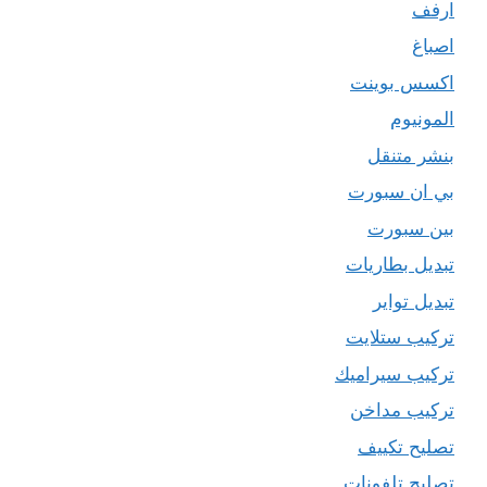
ارفف
اصباغ
اكسس بوينت
المونيوم
بنشر متنقل
بي ان سبورت
بين سبورت
تبديل بطاريات
تبديل تواير
تركيب ستلايت
تركيب سيراميك
تركيب مداخن
تصليح تكييف
تصليح تلفونات