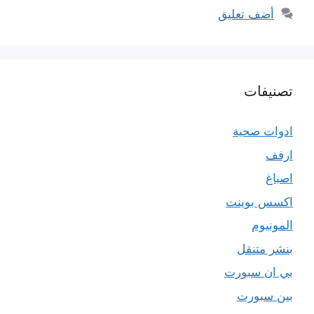
أضف تعليق
تصنيفات
ادوات صحية
ارفف
اصباغ
اكسس بوينت
المونيوم
بنشر متنقل
بي ان سبورت
بين سبورت