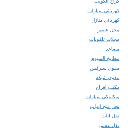
كراج الكويت
كهربائي سيارات
كهربائي منازل
محل عصير
محلات تلفونات
مصاعد
مطابخ المنيوم
مقوي سيرفس
مقوي شبكة
مكتب افراح
ميكانيكي سيارات
نجار فتح ابواب
نقل اثاث
نقل عفش