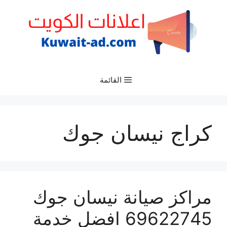
نتقل
لى
لمحتوى
القائمة
كراج نيسان جوك
مراكز صيانة نيسان جوك
69622745 افضل خدمة