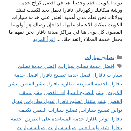
دولة الكويت، فقد وجدتنا. هنا في افضل كراج خدمة
ورشة ميكانيك زكهربائي نافارا نعمل بجد لكسب ثقتك
وولائك. نحن نعلم مدى أهمية العثور على خدمة سيارات
الكويت يمكنك الاعتماد عليها ، لذا فإن رضاك ​​هو أولويتنا
القصوى كل يوم. هنا في مراكز صيانة نافارا نحن نفهم ما
يجعل خدمة العملاء رائعة حقًا. …
اقرأ المزيد
التصنيفات
تصليح سيارات
الوسوم
افضل خدمة تصليح سيارات
,
افضل خدمة تصليح
سيارات نافارا
,
افضل خدمة تصليح نافارا
,
افضل خدمة
نافارا
,
الخدمة السريعة
,
بطارية نافارا
,
بنشر القصر
,
بنشر
الكويت
,
بنشر لتصليح السيارات القصر
,
بنشر متنقل
القصر
,
بنشر متنقل تصليح نافارا
,
تبديل بطاريات
,
تبديل
تواير
,
تصليح سيارات
,
تصليح سيارات القصر
,
تكييف
نافارا
,
تواير نافارا
,
خدمة المساعدة على الطريق
,
خدمة
نافارا
,
شفرولية الغانم
,
صيانة سيارات
,
صيانة سيارات