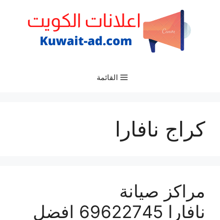
نتقل
لى
لمحتوى
القائمة
كراج نافارا
مراكز صيانة
نافارا 69622745 افضل