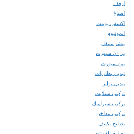
ارفف
اصباغ
اكسس بوينت
المونيوم
بنشر متنقل
بي ان سبورت
بين سبورت
تبديل بطاريات
تبديل تواير
تركيب ستلايت
تركيب سيراميك
تركيب مداخن
تصليح تكييف
تصليح تلفونات