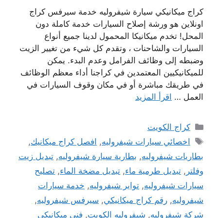
كراج ميكانيكي سيارة شيفروليه خدمة سيرفس كراج
اونلاين هو ورشة إصلاح السيارات خدمة كاملة دون
المحل! تخدم ميكانيكا المحمول لدينا جميع أنواع
السيارات والشاحنات ، وتقدم كل شيء من تغيير الزيت
وضبطه إلى وظائف الفرامل وعدم البدء. يمكن
للميكانيكيين المعتمدين في كراجنا أداء معظم الوظائف
في طريقك مباشرة أو في مكان وقوف السيارات في
العمل …
اقرأ المزيد
التصنيفات
كراج الكويت
الوسوم
اخصائي سيارات شيفروليه
,
افصل كراج ميكانيك
,
بطاريات شيفروليه
,
بطارية سيارة شيفروليه
,
تبديل زيت
وفلتر
,
تبديل طرمية ماء
,
تبديل مضخة الماء
,
تصليح
سيارات شيفروليه
,
تواير شيفروليه
,
خدمة سيارات
شيفروليه
,
رقم كراج ميكانيكي
,
سيرفس شيفروليه
,
شركة شيفروليه
,
شيفروليه الكويت
,
فني ميكانيكي