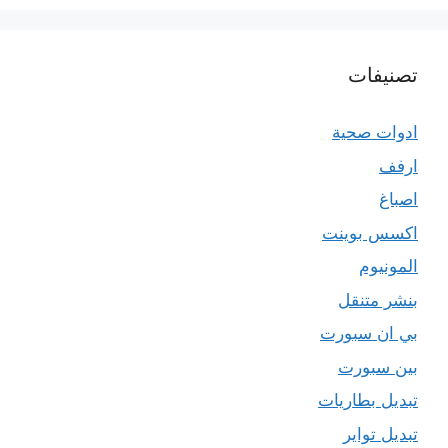
تصنيفات
ادوات صحية
ارفف
اصباغ
اكسس بوينت
المونيوم
بنشر متنقل
بي ان سبورت
بين سبورت
تبديل بطاريات
تبديل تواير