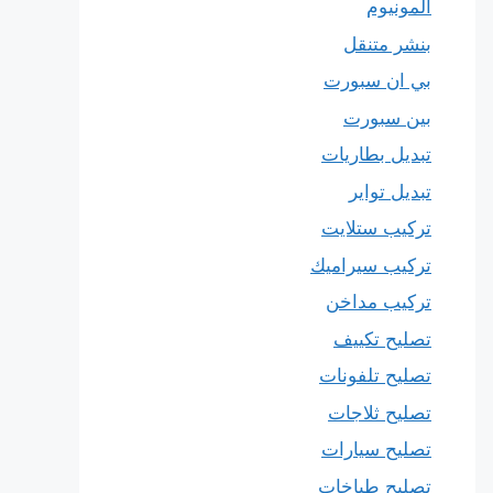
المونيوم
بنشر متنقل
بي ان سبورت
بين سبورت
تبديل بطاريات
تبديل تواير
تركيب ستلايت
تركيب سيراميك
تركيب مداخن
تصليح تكييف
تصليح تلفونات
تصليح ثلاجات
تصليح سيارات
تصليح طباخات