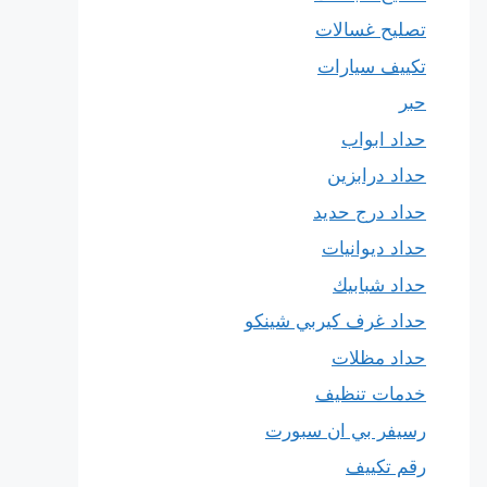
تصليح غسالات
تكييف سيارات
حبر
حداد ابواب
حداد درابزين
حداد درج حديد
حداد ديوانيات
حداد شبابيك
حداد غرف كيربي شينكو
حداد مظلات
خدمات تنظيف
رسيفر بي ان سبورت
رقم تكييف