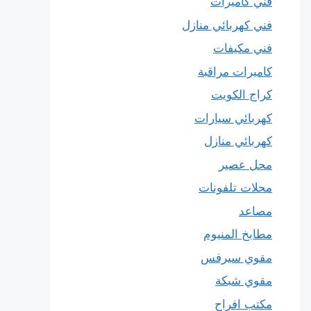
فني كاميرات
فني كهربائي منازل
فني مكيفات
كاميرات مراقبة
كراج الكويت
كهربائي سيارات
كهربائي منازل
محل عصير
محلات تلفونات
مصاعد
مطابخ المنيوم
مقوي سيرفس
مقوي شبكة
مكتب افراح