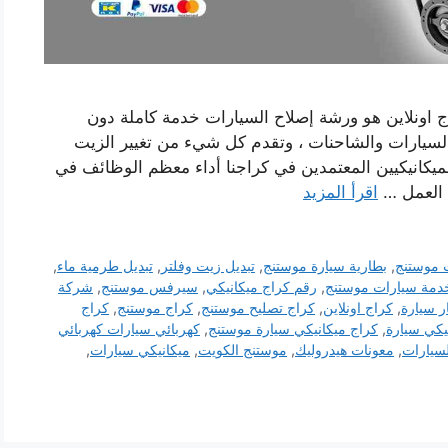
اونلاين هو ورشة إصلاح السيارات خدمة كاملة دون
 السيارات والشاحنات ، وتقدم كل شيء من تغيير الزيت
يكانيكيين المعتمدين في كراجنا أداء معظم الوظائف في
 العمل …
اقرأ المزيد
 موستنج
,
بطارية سيارة موستنج
,
تبديل زيت وفلتر
,
تبديل طرمية ماء
,
دمة سيارات موستنج
,
رقم كراج ميكانيكي
,
سيرفس موستنج
,
شركة
ر سيارة
,
كراج اونلاين
,
كراج تصليح موستنج
,
كراج موستنج
,
كراج
يكي سيارة
,
كراج ميكانيكي سيارة موستنج
,
كهربائي سيارات كهربائي
سيارات
,
معونات هيدروليك
,
موستنج الكويت
,
ميكانيكي سيارات
,