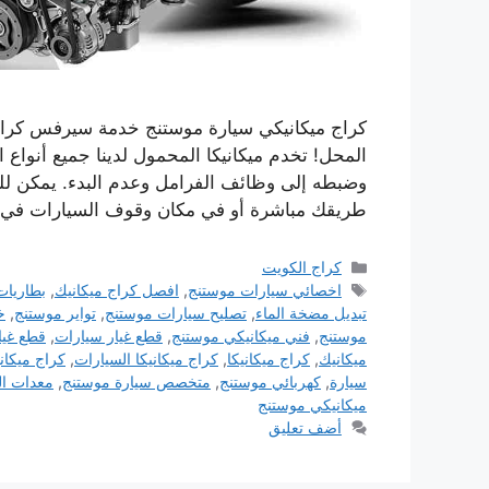
كراج ميكانيكي سيارة موستنج خدمة سيرفس كراج 
المحل! تخدم ميكانيكا المحمول لدينا جميع أنواع
وضبطه إلى وظائف الفرامل وعدم البدء. يمكن للم
طريقك مباشرة أو في مكان وقوف السيارات في
التصنيفات
كراج الكويت
الوسوم
اخصائي سيارات موستنج
,
افصل كراج ميكانيك
,
بطاريات
تبديل مضخة الماء
,
تصليح سيارات موستنج
,
تواير موستنج
,
خ
موستنج
,
فني ميكانيكي موستنج
,
قطع غيار سيارات
,
قطع غيا
ميكانيك
,
كراج ميكانيكا
,
كراج ميكانيكا السيارات
,
كراج ميكان
سيارة
,
كهربائي موستنج
,
متخصص سيارة موستنج
,
معدات ال
ميكانيكي موستنج
أضف تعليق