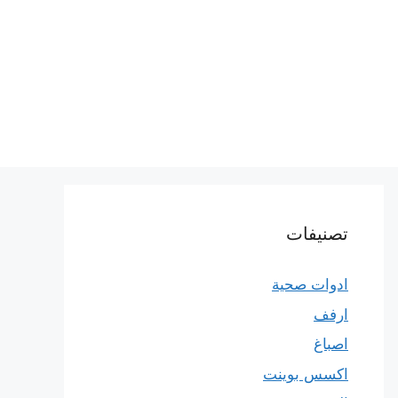
تصنيفات
ادوات صحية
ارفف
اصباغ
اكسس بوينت