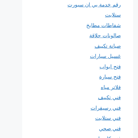
رقم خدمة بي ان سبورت
ستلايت
شفاطات مطابخ
صالونات حلاقة
صيانة تكييف
غسيل سيارات
فتح ابواب
فتح سيارة
فلاتر مياه
فني تكييف
فني رسيفرات
فني ستلايت
فني صحي