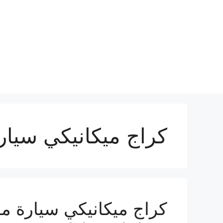
نتقل
لى
لمحتوى
كراج ميكانيكي سيار