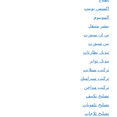
اكسس بوينت
المونيوم
بنشر متنقل
بي ان سبورت
بين سبورت
تبديل بطاريات
تبديل تواير
تركيب ستلايت
تركيب سيراميك
تركيب مداخن
تصليح تكييف
تصليح تلفونات
تصليح ثلاجات