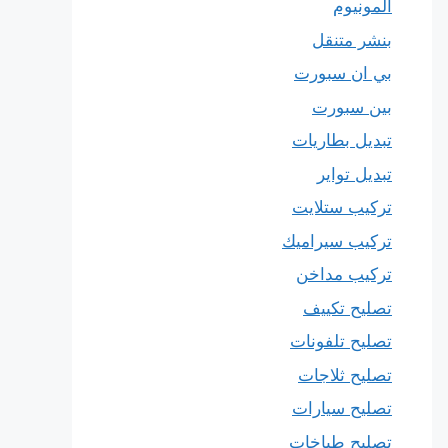
المونيوم
بنشر متنقل
بي ان سبورت
بين سبورت
تبديل بطاريات
تبديل تواير
تركيب ستلايت
تركيب سيراميك
تركيب مداخن
تصليح تكييف
تصليح تلفونات
تصليح ثلاجات
تصليح سيارات
تصليح طباخات