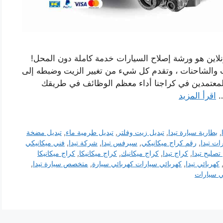
لاين هو ورشة إصلاح السيارات خدمة كاملة دون المحل!
ات والشاحنات ، وتقدم كل شيء من تغيير الزيت وضبطه إلى
المعتمدين في كراجنا أداء معظم الوظائف في طريقك
…
اقرأ المزيد
,
بطارية سيارة تيدا
,
تبديل زيت وفلتر
,
تبديل طرمية ماء
,
تبديل مضخة
ت تيدا
,
رقم كراج ميكانيكي
,
سيرفس تيدا
,
شركة تيدا
,
فني ميكانيكي
تصليح تيدا
,
كراج تيدا
,
كراج ميكانيك
,
كراج ميكانيكا
,
كراج ميكانيكا
كهربائي تيدا
,
كهربائي سيارات كهربائي سيارة
,
متخصص سيارة تيدا
,
ي سيارات