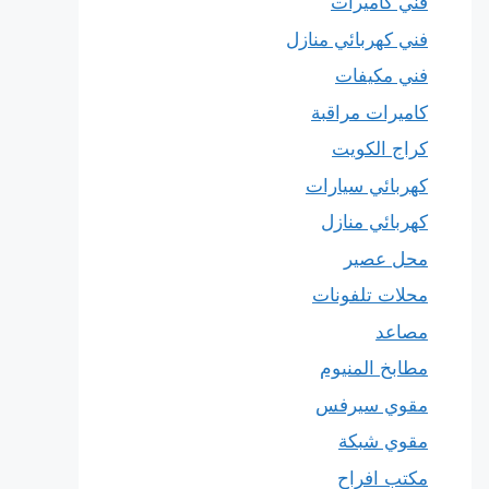
فني كاميرات
فني كهربائي منازل
فني مكيفات
كاميرات مراقبة
كراج الكويت
كهربائي سيارات
كهربائي منازل
محل عصير
محلات تلفونات
مصاعد
مطابخ المنيوم
مقوي سيرفس
مقوي شبكة
مكتب افراح