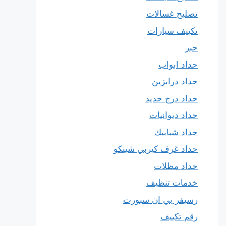
تصليح غسالات
تكييف سيارات
حبر
حداد ابواب
حداد درابزين
حداد درج حديد
حداد ديوانيات
حداد شبابيك
حداد غرف كيربي شينكو
حداد مظلات
خدمات تنظيف
رسيفر بي ان سبورت
رقم تكييف