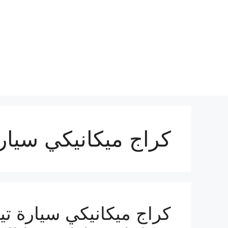
نتقل
لى
لمحتوى
كراج ميكانيكي سيارة