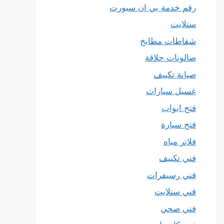
رقم خدمة بي ان سبورت
ستلايت
شفاطات مطابخ
صالونات حلاقة
صيانة تكييف
غسيل سيارات
فتح ابواب
فتح سيارة
فلاتر مياه
فني تكييف
فني رسيفرات
فني ستلايت
فني صحي