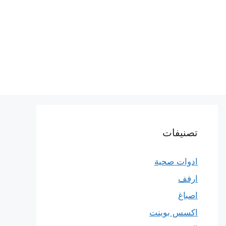
تصنيفات
ادوات صحية
ارفف
اصباغ
اكسس بوينت