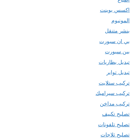
اكسس بوينت
المونيوم
بنشر متنقل
بي ان سبورت
بين سبورت
تبديل بطاريات
تبديل تواير
تركيب ستلايت
تركيب سيراميك
تركيب مداخن
تصليح تكييف
تصليح تلفونات
تصليح ثلاجات