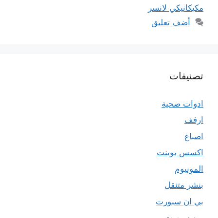
مكيكانيكي لانسر
أضف تعليق
تصنيفات
ادوات صحية
ارفف
اصباغ
اكسس بوينت
المونيوم
بنشر متنقل
بي ان سبورت
بين سبورت