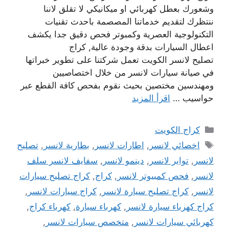
وشعورك بعطل كهربائي او ميكانيكي لا تقلق لاننا
ننتظرك لتقديم خدماتنا المصصمة باحدث تقنيات
التكنولوجية العصرية وكمبوتر فحص دقيق جدا يكشف
اعطال السيارات بدقة وجودة عالية, كراج
تصليح لانسر الكويت تعمل شركتنا على تطوير خبراتها
في صيانة سيارات لانسر من خلال اختصاصيين
ومهندسين مختصين بحيث نقوم بفحص كافة القطع عبر
حواسيب …
اقرأ المزيد
التصنيفات
كراج الكويت
الوسوم
اخصائي لانسر
,
اطارات لانسر
,
بطارية لانسر
,
تصليح
لانسر
,
تواير لانسر
,
دينمو لانسر
,
سفايف لانسر سلف
لانسر
,
فحص كمبيوتر لانسر
,
كراج
,
كراج تصليح سيارات
لانسر
,
كراج تصليح سيارة لانسر
,
كراج سيارات لانسر
,
كراج كهرباء سيارة لانسر
,
كهرباء سيارة
,
كهرباء كراج
,
كهربائي سيارات لانسر
,
متخصص سيارات لانسر
,