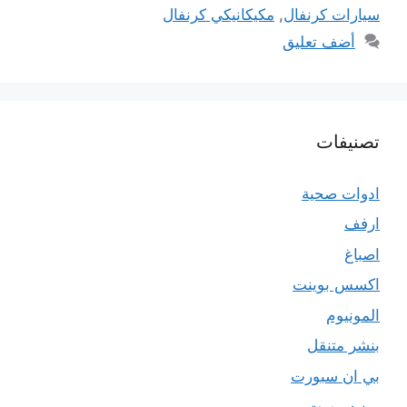
سيارات كرنفال
,
مكيكانيكي كرنفال
أضف تعليق
تصنيفات
ادوات صحية
ارفف
اصباغ
اكسس بوينت
المونيوم
بنشر متنقل
بي ان سبورت
بين سبورت