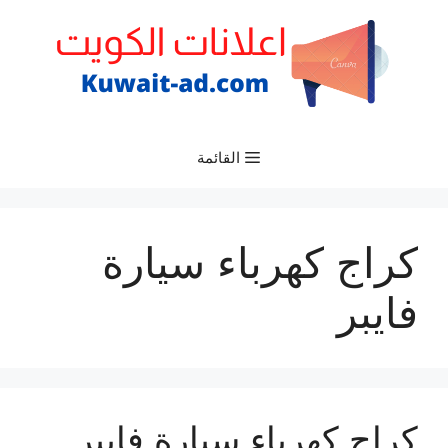
نتقل
لى
لمحتوى
القائمة
كراج كهرباء سيارة
فايبر
كراج كهرباء سيارة فايبر