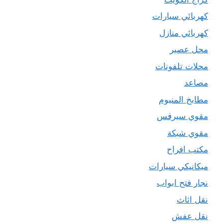
كهربائي سيارات
كهربائي منازل
محل عصير
محلات تلفونات
مصاعد
مطابخ المنيوم
مقوي سيرفس
مقوي شبكة
مكتب افراح
ميكانيكي سيارات
نجار فتح ابواب
نقل اثاث
نقل عفش