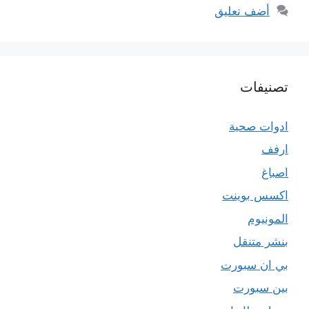
أضف تعليق
تصنيفات
ادوات صحية
ارفف
اصباغ
اكسس بوينت
المونيوم
بنشر متنقل
بي ان سبورت
بين سبورت