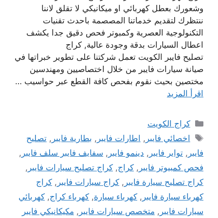
وشعورك بعطل كهربائي او ميكانيكي لا تقلق لاننا
ننتظرك لتقديم خدماتنا المصصمة باحدث تقنيات
التكنولوجية العصرية وكمبوتر فحص دقيق جدا يكشف
اعطال السيارات بدقة وجودة عالية, كراج
تصليح فايبر الكويت تعمل شركتنا على تطوير خبراتها في
صيانة سيارات فايبر من خلال اختصاصيين ومهندسين
مختصين بحيث نقوم بفحص كافة القطع عبر حواسيب …
اقرأ المزيد
التصنيفات
كراج الكويت
الوسوم
اخصائي فايبر
,
اطارات فايبر
,
بطارية فايبر
,
تصليح
فايبر
,
تواير فايبر
,
دينمو فايبر
,
سفايف فايبر سلف فايبر
,
فحص كمبيوتر فايبر
,
كراج
,
كراج تصليح سيارات فايبر
,
كراج تصليح سيارة فايبر
,
كراج سيارات فايبر
,
كراج
كهرباء سيارة فايبر
,
كهرباء سيارة
,
كهرباء كراج
,
كهربائي
سيارات فايبر
,
متخصص سيارات فايبر
,
مكيكانيكي فايبر