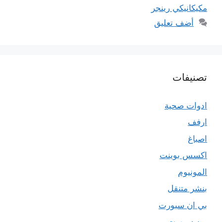
مكيكانيكي رينجر
أضف تعليق
تصنيفات
ادوات صحية
ارفف
اصباغ
اكسس بوينت
المونيوم
بنشر متنقل
بي ان سبورت
بين سبورت