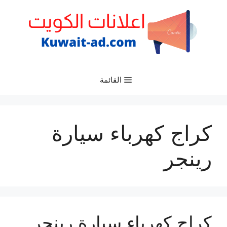
نتقل
لى
لمحتوى
القائمة
كراج كهرباء سيارة
رينجر
كراج كهرباء سيارة رينجر