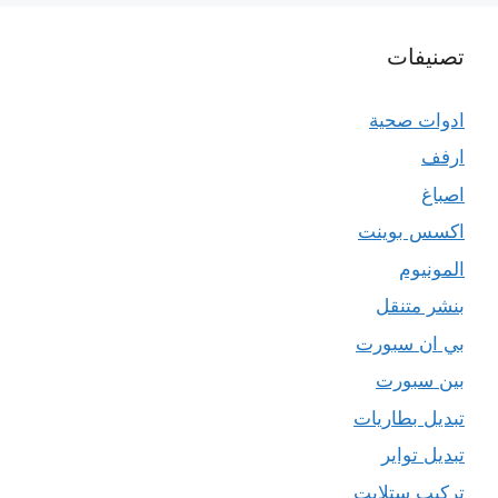
تصنيفات
ادوات صحية
ارفف
اصباغ
اكسس بوينت
المونيوم
بنشر متنقل
بي ان سبورت
بين سبورت
تبديل بطاريات
تبديل تواير
تركيب ستلايت