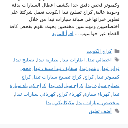
وكمبوتر فحص دقيق جدا يكشف اعطال السيارات بدقة
وجودة عالية, كراج تصليح تيدا الكويت تعمل شركتنا على
تطوير خبراتها في صيانة سيارات تيدا من خلال
اختصاصيين ومهندسين مختصين بحيث نقوم بفحص كافة
القطع عبر حواسيب …
اقرأ المزيد
التصنيفات
كراج الكويت
الوسوم
اخصائي تيدا
,
اطارات تيدا
,
بطارية تيدا
,
تصليح تيدا
,
تواير تيدا
,
دينمو تيدا
,
سفايف تيدا سلف تيدا
,
فحص
كمبيوتر تيدا
,
كراج
,
كراج تصليح سيارات تيدا
,
كراج
تصليح سيارة تيدا
,
كراج سيارات تيدا
,
كراج كهرباء سيارة
تيدا
,
كهرباء سيارة
,
كهرباء كراج
,
كهربائي سيارات تيدا
,
متخصص سيارات تيدا
,
مكيكانيكي تيدا
أضف تعليق