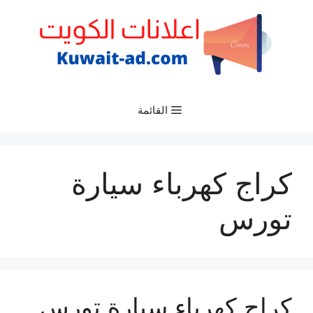
نتقل
لى
لمحتوى
القائمة
كراج كهرباء سيارة
تورس
كراج كهرباء سيارة تورس