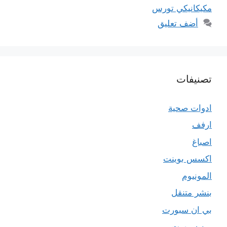
مكيكانيكي تورس
أضف تعليق
تصنيفات
ادوات صحية
ارفف
اصباغ
اكسس بوينت
المونيوم
بنشر متنقل
بي ان سبورت
بين سبورت