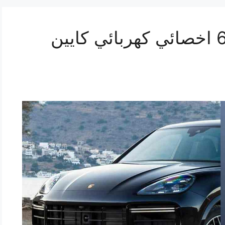
تصليح كايين 69622745 اخصائي كهربائي كايين