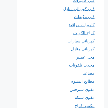
فني كاميرات
فني كهربائي منازل
فني مكيفات
كاميرات مراقبة
كراج الكويت
كهربائي سيارات
كهربائي منازل
محل عصير
محلات تلفونات
مصاعد
مطابخ المنيوم
مقوي سيرفس
مقوي شبكة
مكتب افراح