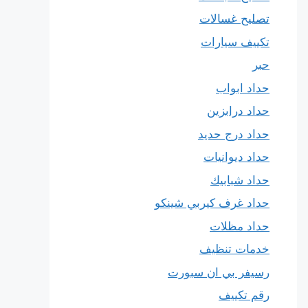
تصليح غسالات
تكييف سيارات
حبر
حداد ابواب
حداد درابزين
حداد درج حديد
حداد ديوانيات
حداد شبابيك
حداد غرف كيربي شينكو
حداد مظلات
خدمات تنظيف
رسيفر بي ان سبورت
رقم تكييف