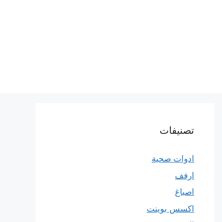
تصنيفات
ادوات صحية
ارفف
اصباغ
اكسس بوينت