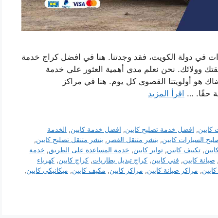
ات في دولة الكويت، فقد وجدتنا. هنا في افضل كراج خدمة
تك وولائك. نحن نعلم مدى أهمية العثور على خدمة
اك ​​هو أولويتنا القصوى كل يوم. هنا في مراكز
ة حقًا. …
اقرأ المزيد
 كايين
,
افضل خدمة تصليح كايين
,
افضل خدمة كايين
,
الخدمة
ليح السيارات كايين
,
بنشر متنقل القصر
,
بنشر متنقل تصليح كايين
,
ايين
,
تكييف كايين
,
تواير كايين
,
خدمة المساعدة على الطريق
,
خدمة
صيانة كايين
,
فني كايين
,
كراج تبديل بطاريات
,
كراج كايين
,
كهرباء
ايين
,
مراكز صيانة كايين
,
مراكز كايين
,
مكيف كايين
,
ميكانيكي كايين
,