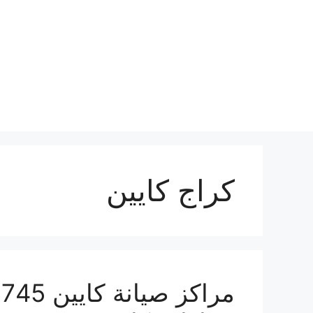
نتقل
لى
لمحتوى
كراج كايين