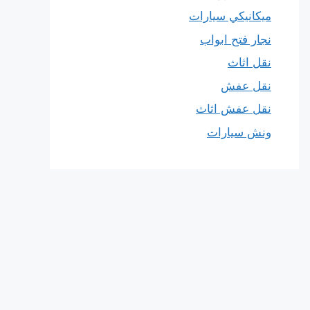
ميكانيكي سيارات
نجار فتح ابواب
نقل اثاث
نقل عفش
نقل عفش اثاث
ونش سيارات