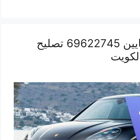
كراج ميكانيكي سيارة كايين 69622745 تصليح
لكويت