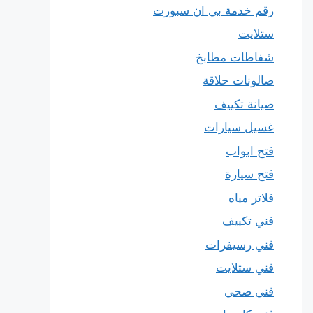
رقم خدمة بي ان سبورت
ستلايت
شفاطات مطابخ
صالونات حلاقة
صيانة تكييف
غسيل سيارات
فتح ابواب
فتح سيارة
فلاتر مياه
فني تكييف
فني رسيفرات
فني ستلايت
فني صحي