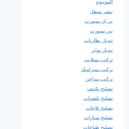
المونيوم
بنشر متنقل
بي ان سبورت
بين سبورت
تبديل بطاريات
تبديل تواير
تركيب ستلايت
تركيب سيراميك
تركيب مداخن
تصليح تكييف
تصليح تلفونات
تصليح ثلاجات
تصليح سيارات
تصليح طباخات