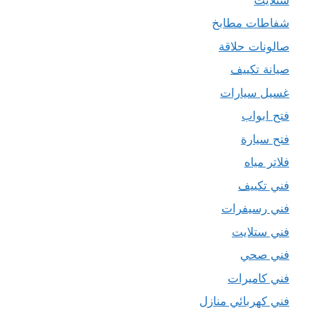
شفاطات مطابخ
صالونات حلاقة
صيانة تكييف
غسيل سيارات
فتح ابواب
فتح سيارة
فلاتر مياه
فني تكييف
فني رسيفرات
فني ستلايت
فني صحي
فني كاميرات
فني كهربائي منازل