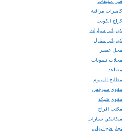
فني مكيفات
كاميرات مراقبة
كراج الكويت
كهربائي سيارات
كهربائي منازل
محل عصير
محلات تلفونات
مصاعد
مطابخ المنيوم
مقوي سيرفس
مقوي شبكة
مكتب افراح
ميكانيكي سيارات
نجار فتح ابواب