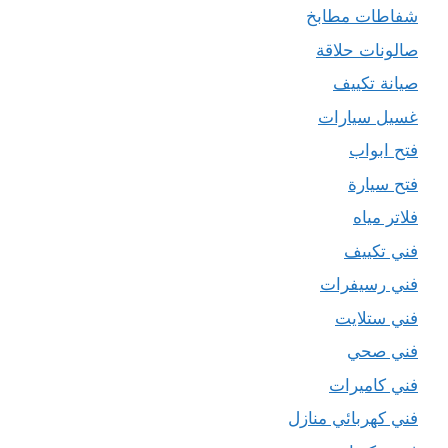
شفاطات مطابخ
صالونات حلاقة
صيانة تكييف
غسيل سيارات
فتح ابواب
فتح سيارة
فلاتر مياه
فني تكييف
فني رسيفرات
فني ستلايت
فني صحي
فني كاميرات
فني كهربائي منازل