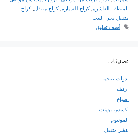
المنطقة العاشرة
,
كراج للسياره
,
كراج متنقل
,
كراج
متنقل يجي البيت
أضف تعليق
تصنيفات
ادوات صحية
ارفف
اصباغ
اكسس بوينت
المونيوم
بنشر متنقل