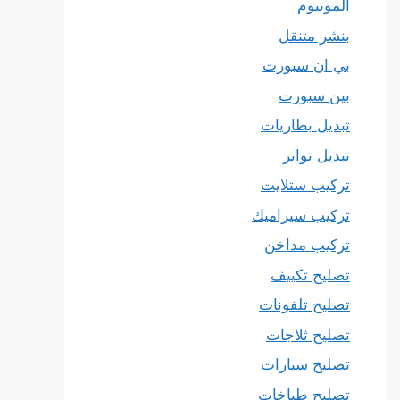
المونيوم
بنشر متنقل
بي ان سبورت
بين سبورت
تبديل بطاريات
تبديل تواير
تركيب ستلايت
تركيب سيراميك
تركيب مداخن
تصليح تكييف
تصليح تلفونات
تصليح ثلاجات
تصليح سيارات
تصليح طباخات