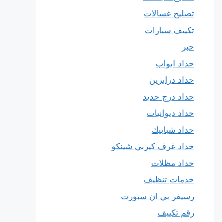
تصليح غسالات
تكييف سيارات
حبر
حداد ابواب
حداد درابزين
حداد درج حديد
حداد ديوانيات
حداد شبابيك
حداد غرف كيربي شينكو
حداد مظلات
خدمات تنظيف
رسيفر بي ان سبورت
رقم تكييف