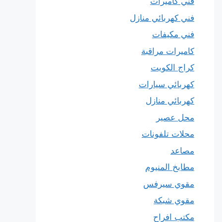
فني كاميرات
فني كهربائي منازل
فني مكيفات
كاميرات مراقبة
كراج الكويت
كهربائي سيارات
كهربائي منازل
محل عصير
محلات تلفونات
مصاعد
مطابخ المنيوم
مقوي سيرفس
مقوي شبكة
مكتب افراح