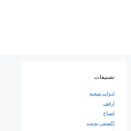
تصنيفات
ادوات صحية
ارفف
اصباغ
اكسس بوينت