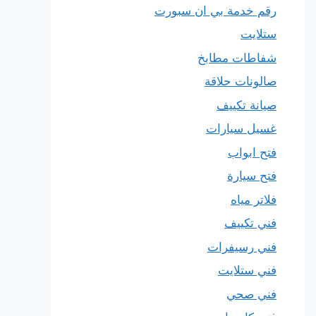
رقم خدمة بي ان سبورت
ستلايت
شفاطات مطابخ
صالونات حلاقة
صيانة تكييف
غسيل سيارات
فتح ابواب
فتح سيارة
فلاتر مياه
فني تكييف
فني رسيفرات
فني ستلايت
فني صحي