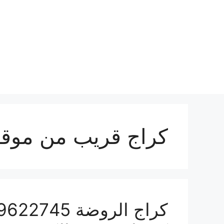
نتقل
لى
لمحتوى
كراج قريب من موق