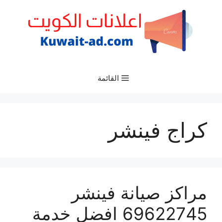
نتقل
لى
لمحتوى
القائمة
كراج فينشر
مراكز صيانة فينشر
69622745 افضل خدمة