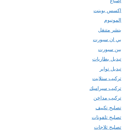
اصباغ
اكسس بوينت
المونيوم
بنشر متنقل
بي ان سبورت
بين سبورت
تبديل بطاريات
تبديل تواير
تركيب ستلايت
تركيب سيراميك
تركيب مداخن
تصليح تكييف
تصليح تلفونات
تصليح ثلاجات