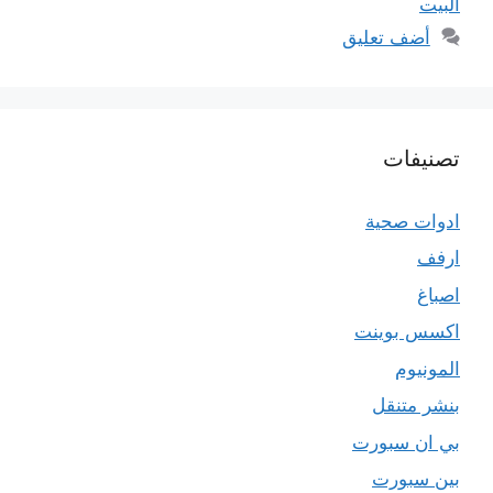
البيت
أضف تعليق
تصنيفات
ادوات صحية
ارفف
اصباغ
اكسس بوينت
المونيوم
بنشر متنقل
بي ان سبورت
بين سبورت