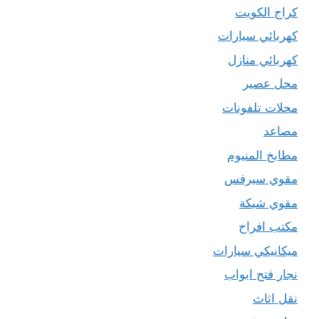
كراج الكويت
كهربائي سيارات
كهربائي منازل
محل عصير
محلات تلفونات
مصاعد
مطابخ المنيوم
مقوي سيرفس
مقوي شبكة
مكتب افراح
ميكانيكي سيارات
نجار فتح ابواب
نقل اثاث