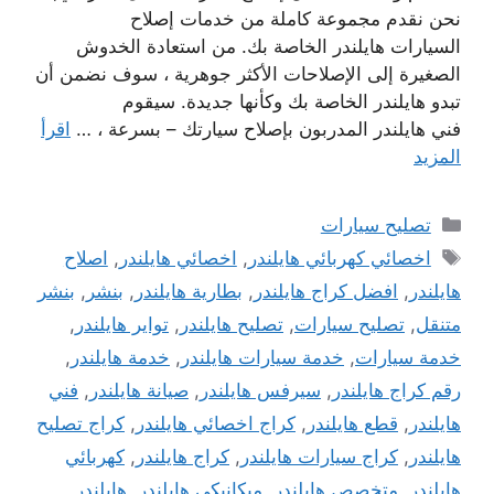
نحن نقدم مجموعة كاملة من خدمات إصلاح
السيارات هايلندر الخاصة بك. من استعادة الخدوش
الصغيرة إلى الإصلاحات الأكثر جوهرية ، سوف نضمن أن
تبدو هايلندر الخاصة بك وكأنها جديدة. سيقوم
فني هايلندر المدربون بإصلاح سيارتك – بسرعة ، …
اقرأ
المزيد
التصنيفات
تصليح سيارات
الوسوم
اخصائي كهربائي هايلندر
,
اخصائي هايلندر
,
اصلاح
هايلندر
,
افضل كراج هايلندر
,
بطارية هايلندر
,
بنشر
,
بنشر
متنقل
,
تصليح سيارات
,
تصليح هايلندر
,
تواير هايلندر
,
خدمة سيارات
,
خدمة سيارات هايلندر
,
خدمة هايلندر
,
رقم كراج هايلندر
,
سيرفس هايلندر
,
صيانة هايلندر
,
فني
هايلندر
,
قطع هايلندر
,
كراج اخصائي هايلندر
,
كراج تصليح
هايلندر
,
كراج سيارات هايلندر
,
كراج هايلندر
,
كهربائي
هايلندر
,
متخصص هايلندر
,
ميكانيكي هايلندر
,
هايلندر