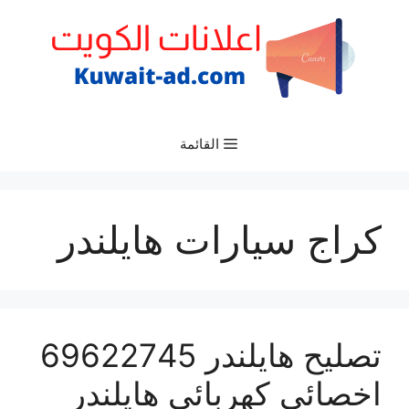
نتقل
لى
لمحتوى
القائمة
كراج سيارات هايلندر
تصليح هايلندر 69622745
اخصائي كهربائي هايلندر