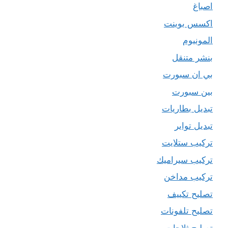
اصباغ
اكسس بوينت
المونيوم
بنشر متنقل
بي ان سبورت
بين سبورت
تبديل بطاريات
تبديل تواير
تركيب ستلايت
تركيب سيراميك
تركيب مداخن
تصليح تكييف
تصليح تلفونات
تصليح ثلاجات