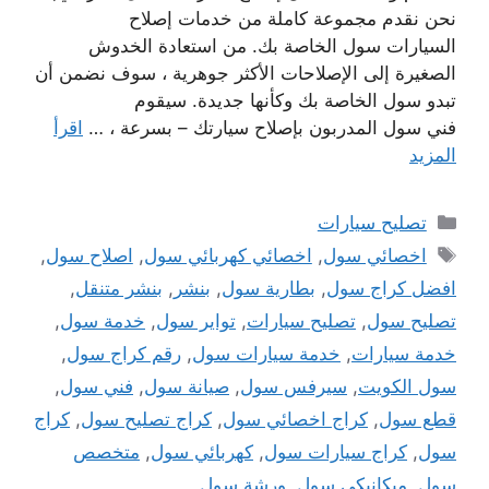
نحن نقدم مجموعة كاملة من خدمات إصلاح
السيارات سول الخاصة بك. من استعادة الخدوش
الصغيرة إلى الإصلاحات الأكثر جوهرية ، سوف نضمن أن
تبدو سول الخاصة بك وكأنها جديدة. سيقوم
فني سول المدربون بإصلاح سيارتك – بسرعة ، …
اقرأ
المزيد
التصنيفات
تصليح سيارات
الوسوم
اخصائي سول
,
اخصائي كهربائي سول
,
اصلاح سول
,
افضل كراج سول
,
بطارية سول
,
بنشر
,
بنشر متنقل
,
تصليح سول
,
تصليح سيارات
,
تواير سول
,
خدمة سول
,
خدمة سيارات
,
خدمة سيارات سول
,
رقم كراج سول
,
سول الكويت
,
سيرفس سول
,
صيانة سول
,
فني سول
,
قطع سول
,
كراج اخصائي سول
,
كراج تصليح سول
,
كراج
سول
,
كراج سيارات سول
,
كهربائي سول
,
متخصص
سول
,
ميكانيكي سول
,
ورشة سول