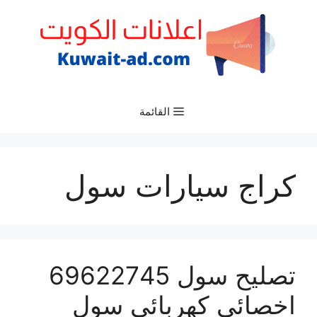
نتقل
لى
لمحتوى
القائمة
كراج سيارات سول
تصليح سول 69622745
اخصائي كهربائي سول