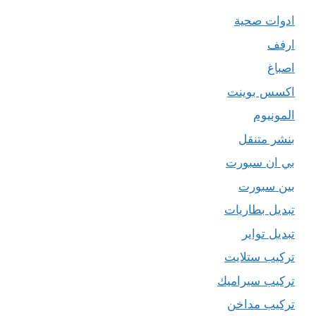
ادوات صحية
ارفف
اصباغ
اكسس بوينت
المونيوم
بنشر متنقل
بي ان سبورت
بين سبورت
تبديل بطاريات
تبديل تواير
تركيب ستلايت
تركيب سيراميك
تركيب مداخن