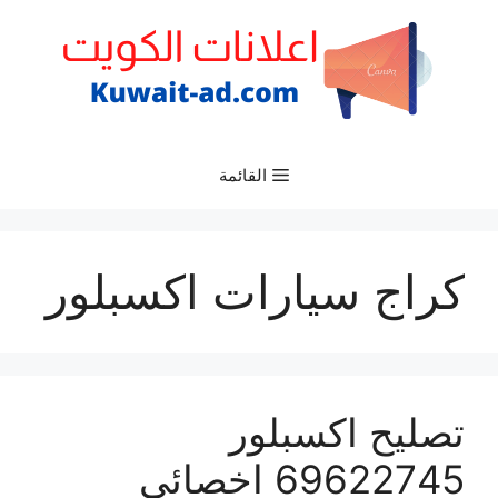
نتقل
لى
لمحتوى
القائمة
كراج سيارات اكسبلور
تصليح اكسبلور
69622745 اخصائي