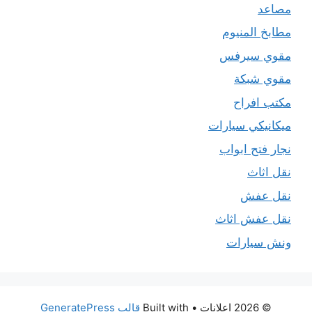
مصاعد
مطابخ المنيوم
مقوي سيرفس
مقوي شبكة
مكتب افراح
ميكانيكي سيارات
نجار فتح ابواب
نقل اثاث
نقل عفش
نقل عفش اثاث
ونش سيارات
© 2026 اعلانات
• Built with
قالب GeneratePress