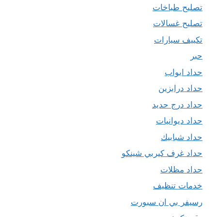
تصليح طباخات
تصليح غسالات
تكييف سيارات
حبر
حداد ابواب
حداد درابزين
حداد درج حديد
حداد ديوانيات
حداد شبابيك
حداد غرف كيربي شينكو
حداد مظلات
خدمات تنظيف
رسيفر بي ان سبورت