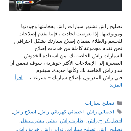
تصليح راش تشتهر سيارات راش بفخامتها وجودتها
وموثوقيتها. إذا تعرضت لحادث ، فإننا نقدم إصلاحات
للجسم والطلاء لضمان إصلاح سيارتك بشكل احترافي,
نحن نقدم مجموعة كاملة من خدمات إصلاح
السيارات راش الخاصة بك. من استعادة الخدوش
الصغيرة إلى الإصلاحات الأكثر جوهرية ، سوف نضمن أن
تبدو راش الخاصة بك وكأنها جديدة. سيقوم
فني راش المدربون بإصلاح سيارتك – بسرعة ، …
اقرأ
المزيد
التصنيفات
تصليح سيارات
الوسوم
اخصائي راش
,
اخصائي كهربائي راش
,
اصلاح راش
,
افضل كراج راش
,
بطارية راش
,
بنشر
,
بنشر متنقل
,
تصليح راش
,
تصليح سيارات
,
تواير راش
,
خدمة راش
,