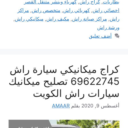
بطاريات
,
كراج راش
,
كهرباء وبنشر متنقل القصر
اخصائي راش
,
كهربائي راش
,
متخصص راش
,
مراكز
راش
,
مراكز صيانة راش
,
مكيف راش
,
ميكانيكي راش
,
ورشة راش
أضف تعليق
كراج ميكانيكي سيارة راش
69622745 تصليح ميكانيك
سيارات راش الكويت
أغسطس 9, 2020
بقلم
AMAAR