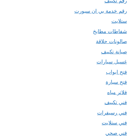
رقم تكييف
رقم خدمة بي ان سبورت
ستلايت
شفاطات مطابخ
صالونات حلاقة
صيانة تكييف
غسيل سيارات
فتح ابواب
فتح سيارة
فلاتر مياه
فني تكييف
فني رسيفرات
فني ستلايت
فني صحي