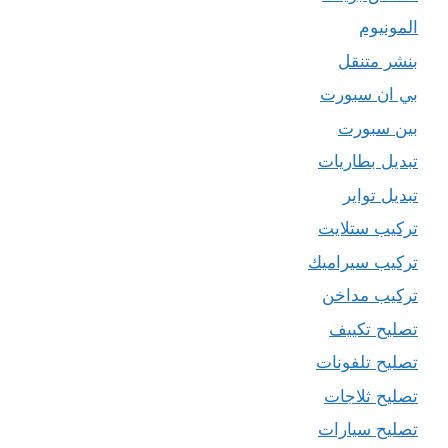
المونيوم
بنشر متنقل
بي ان سبورت
بين سبورت
تبديل بطاريات
تبديل تواير
تركيب ستلايت
تركيب سيراميك
تركيب مداخن
تصليح تكييف
تصليح تلفونات
تصليح ثلاجات
تصليح سيارات