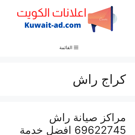
نتقل
لى
لمحتوى
القائمة
كراج راش
مراكز صيانة راش
69622745 افضل خدمة