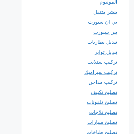
المونيوم
بنشر متنقل
بي ان سبورت
بين سبورت
تبديل بطاريات
تبديل تواير
تركيب ستلايت
تركيب سيراميك
تركيب مداخن
تصليح تكييف
تصليح تلفونات
تصليح ثلاجات
تصليح سيارات
تصليح طباخات