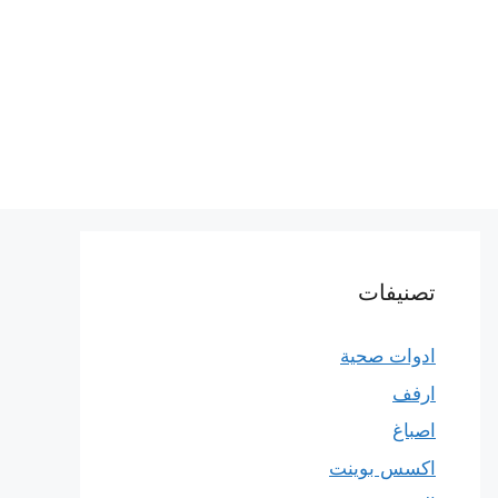
تصنيفات
ادوات صحية
ارفف
اصباغ
اكسس بوينت