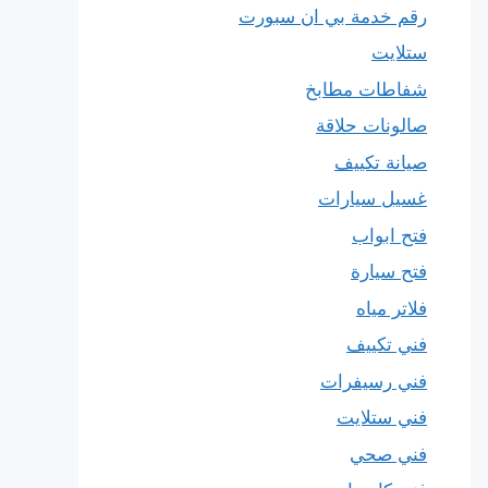
رقم خدمة بي ان سبورت
ستلايت
شفاطات مطابخ
صالونات حلاقة
صيانة تكييف
غسيل سيارات
فتح ابواب
فتح سيارة
فلاتر مياه
فني تكييف
فني رسيفرات
فني ستلايت
فني صحي