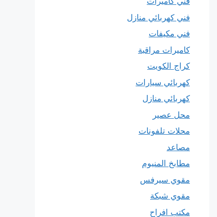
فني كاميرات
فني كهربائي منازل
فني مكيفات
كاميرات مراقبة
كراج الكويت
كهربائي سيارات
كهربائي منازل
محل عصير
محلات تلفونات
مصاعد
مطابخ المنيوم
مقوي سيرفس
مقوي شبكة
مكتب افراح