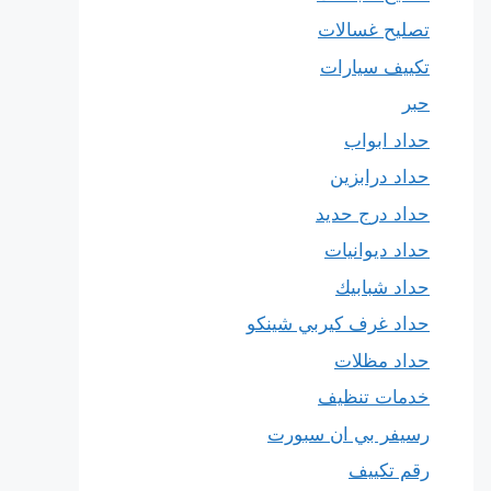
تصليح غسالات
تكييف سيارات
حبر
حداد ابواب
حداد درابزين
حداد درج حديد
حداد ديوانيات
حداد شبابيك
حداد غرف كيربي شينكو
حداد مظلات
خدمات تنظيف
رسيفر بي ان سبورت
رقم تكييف