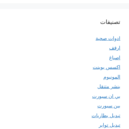
تصنيفات
ادوات صحية
ارفف
اصباغ
اكسس بوينت
المونيوم
بنشر متنقل
بي ان سبورت
بين سبورت
تبديل بطاريات
تبديل تواير