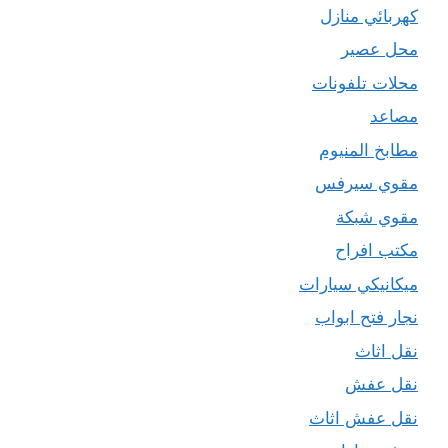
كهربائي منازل
محل عصير
محلات تلفونات
مصاعد
مطابخ المنيوم
مقوي سيرفس
مقوي شبكة
مكتب افراح
ميكانيكي سيارات
نجار فتح ابواب
نقل اثاث
نقل عفش
نقل عفش اثاث