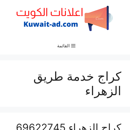
نتقل
لى
لمحتوى
القائمة
كراج خدمة طريق
الزهراء
كراج الزهراء 69622745