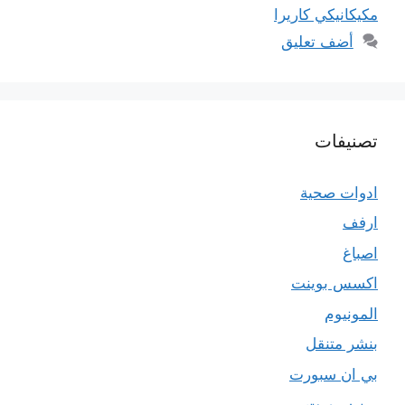
مكيكانيكي كاريرا
أضف تعليق
تصنيفات
ادوات صحية
ارفف
اصباغ
اكسس بوينت
المونيوم
بنشر متنقل
بي ان سبورت
بين سبورت