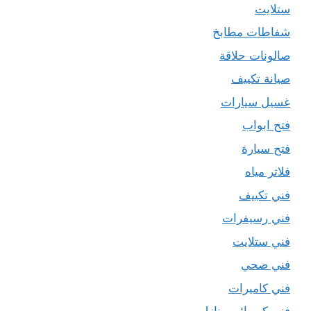
ستلايت
شفاطات مطابخ
صالونات حلاقة
صيانة تكييف
غسيل سيارات
فتح ابواب
فتح سيارة
فلاتر مياه
فني تكييف
فني رسيفرات
فني ستلايت
فني صحي
فني كاميرات