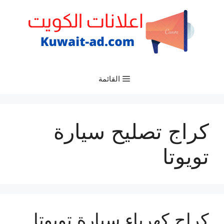
نتقل
لى
لمحتوى
القائمة
كراج تصليح سيارة
تويوتا
كراج كهرباء سيارة تويوتا