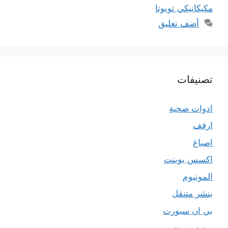
مكيكانيكي تويوتا
أضف تعليق
تصنيفات
ادوات صحية
ارفف
اصباغ
اكسس بوينت
المونيوم
بنشر متنقل
بي ان سبورت
بين سبورت