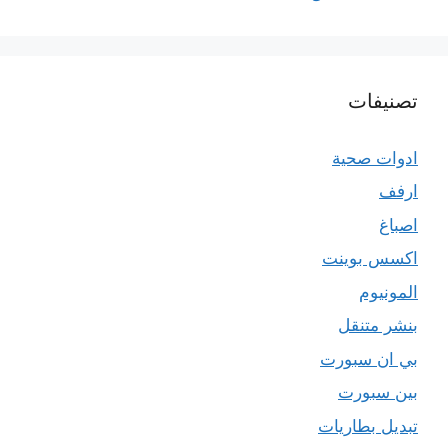
تصنيفات
ادوات صحية
ارفف
اصباغ
اكسس بوينت
المونيوم
بنشر متنقل
بي ان سبورت
بين سبورت
تبديل بطاريات