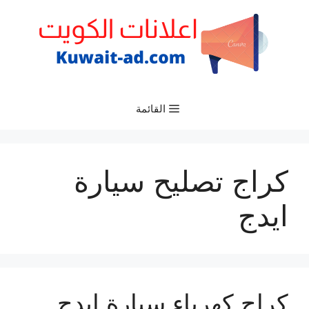
نتقل
لى
لمحتوى
القائمة
كراج تصليح سيارة
ايدج
كراج كهرباء سيارة ايدج