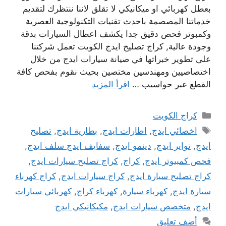
بعطل كهربائي او ميكانيكي لا تقلق لاننا ننتظرك لتقديم
خدماتنا المصصمة باحدث تقنيات التكنولوجية العصرية
وكمبوتر فحص دقيق جدا يكشف اعطال السيارات بدقة
وجودة عالية, كراج تصليح ايدج الكويت تعمل شركتنا
على تطوير خبراتها في صيانة سيارات ايدج من خلال
اختصاصيين ومهندسين مختصين بحيث نقوم بفحص كافة
القطع عبر حواسيب …
اقرأ المزيد
التصنيفات
كراج الكويت
الوسوم
اخصائي ايدج
,
اطارات ايدج
,
بطارية ايدج
,
تصليح
ايدج
,
تواير ايدج
,
دينمو ايدج
,
سفايف ايدج سلف ايدج
,
فحص كمبيوتر ايدج
,
كراج
,
كراج تصليح سيارات ايدج
,
كراج تصليح سيارة ايدج
,
كراج سيارات ايدج
,
كراج كهرباء
سيارة ايدج
,
كهرباء سيارة
,
كهرباء كراج
,
كهربائي سيارات
ايدج
,
متخصص سيارات ايدج
,
مكيكانيكي ايدج
أضف تعليق