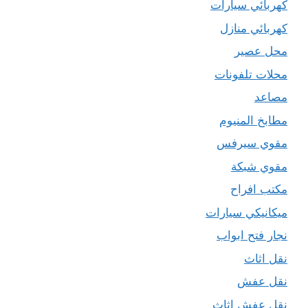
كهربائي سيارات
كهربائي منازل
محل عصير
محلات تلفونات
مصاعد
مطابخ المنيوم
مقوي سيرفس
مقوي شبكة
مكتب افراح
ميكانيكي سيارات
نجار فتح ابواب
نقل اثاث
نقل عفش
نقل عفش اثاث