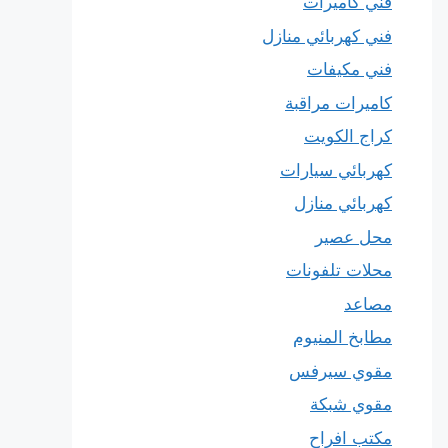
فني كاميرات
فني كهربائي منازل
فني مكيفات
كاميرات مراقبة
كراج الكويت
كهربائي سيارات
كهربائي منازل
محل عصير
محلات تلفونات
مصاعد
مطابخ المنيوم
مقوي سيرفس
مقوي شبكة
مكتب افراح