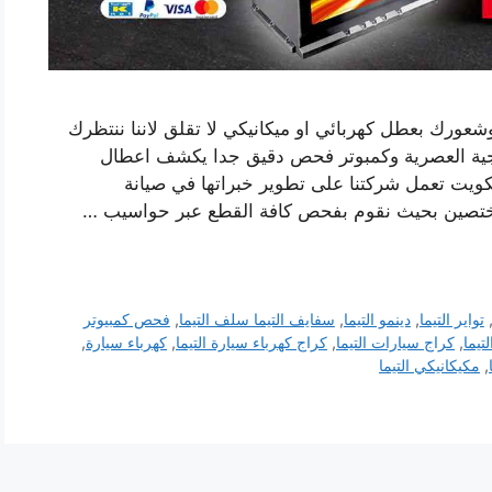
وشعورك بعطل كهربائي او ميكانيكي لا تقلق لاننا ننتظرك
وجية العصرية وكمبوتر فحص دقيق جدا يكشف اعطال
لكويت تعمل شركتنا على تطوير خبراتها في صيانة
مختصين بحيث نقوم بفحص كافة القطع عبر حواسيب …
تواير التيما
,
دينمو التيما
,
سفايف التيما سلف التيما
,
فحص كمبيوتر
تيما
,
كراج سيارات التيما
,
كراج كهرباء سيارة التيما
,
كهرباء سيارة
,
,
مكيكانيكي التيما