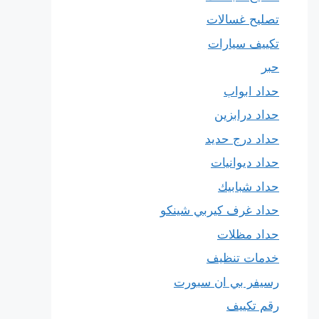
تصليح غسالات
تكييف سيارات
حبر
حداد ابواب
حداد درابزين
حداد درج حديد
حداد ديوانيات
حداد شبابيك
حداد غرف كيربي شينكو
حداد مظلات
خدمات تنظيف
رسيفر بي ان سبورت
رقم تكييف