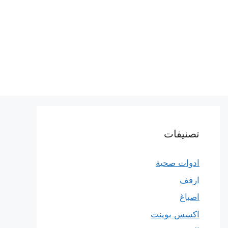
تصنيفات
ادوات صحية
ارفف
اصباغ
اكسس بوينت