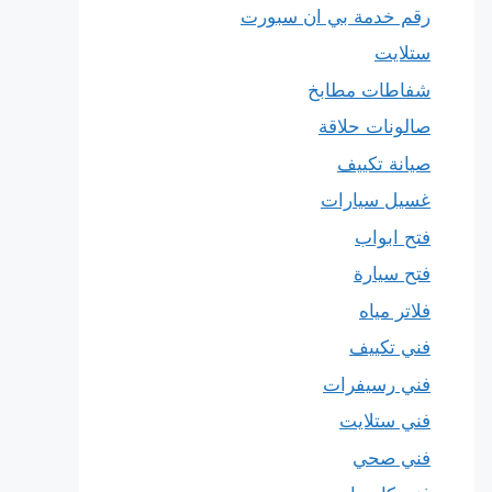
رقم خدمة بي ان سبورت
ستلايت
شفاطات مطابخ
صالونات حلاقة
صيانة تكييف
غسيل سيارات
فتح ابواب
فتح سيارة
فلاتر مياه
فني تكييف
فني رسيفرات
فني ستلايت
فني صحي