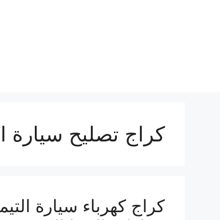
نتقل
لى
لمحتوى
كراج تصليح سيارة ال