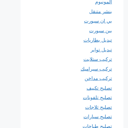
المونيوم
بنشر متنقل
بي ان سبورت
بين سبورت
تبديل بطاريات
تبديل تواير
تركيب ستلايت
تركيب سيراميك
تركيب مداخن
تصليح تكييف
تصليح تلفونات
تصليح ثلاجات
تصليح سيارات
تصليح طباخات