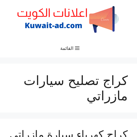
نتقل
لى
لمحتوى
القائمة
كراج تصليح سيارات
مازراتي
كراج كهرباء سيارة مازراتي