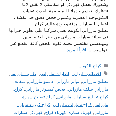
وشعورك بعطل كهربائي او ميكانيكي لا تقلق لاننا
ننتظرك لتقديم خدماتنا المصصمة باحدث تقنيات
التكنولوجية العصرية وكمبوتر فحص دقيق جدا يكشف
اعطال السيارات بدقة وجودة عالية, كراج
تصليح مازراتي الكويت تعمل شركتنا على تطوير خبراتها
في صيانة سيارات مازراتي من خلال اختصاصيين
ومهندسين مختصين بحيث نقوم بفحص كافة القطع عبر
حواسيب …
اقرأ المزيد
التصنيفات
كراج الكويت
الوسوم
اخصائي مازراتي
,
اطارات مازراتي
,
بطارية مازراتي
,
تصليح مازراتي
,
تواير مازراتي
,
دينمو مازراتي
,
سفايف
مازراتي سلف مازراتي
,
فحص كمبيوتر مازراتي
,
كراج
,
كراج تصليح سيارات مازراتي
,
كراج تصليح سيارة
مازراتي
,
كراج سيارات مازراتي
,
كراج كهرباء سيارة
مازراتي
,
كهرباء سيارة
,
كهرباء كراج
,
كهربائي سيارات