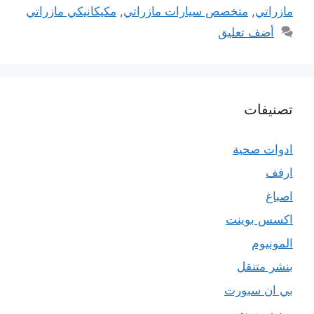
مازراتي
,
متخصص سيارات مازراتي
,
مكيكانيكي مازراتي
أضف تعليق
تصنيفات
ادوات صحية
ارفف
اصباغ
اكسس بوينت
المونيوم
بنشر متنقل
بي ان سبورت
بين سبورت