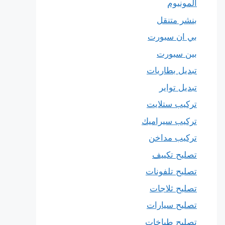
المونيوم
بنشر متنقل
بي ان سبورت
بين سبورت
تبديل بطاريات
تبديل تواير
تركيب ستلايت
تركيب سيراميك
تركيب مداخن
تصليح تكييف
تصليح تلفونات
تصليح ثلاجات
تصليح سيارات
تصليح طباخات