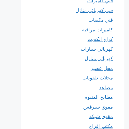
فني كاميرات
فني كهربائي منازل
فني مكيفات
كاميرات مراقبة
كراج الكويت
كهربائي سيارات
كهربائي منازل
محل عصير
محلات تلفونات
مصاعد
مطابخ المنيوم
مقوي سيرفس
مقوي شبكة
مكتب افراح