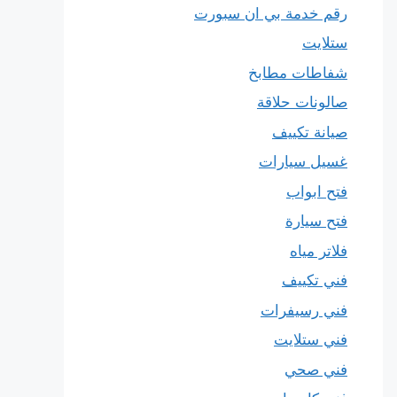
رقم خدمة بي ان سبورت
ستلايت
شفاطات مطابخ
صالونات حلاقة
صيانة تكييف
غسيل سيارات
فتح ابواب
فتح سيارة
فلاتر مياه
فني تكييف
فني رسيفرات
فني ستلايت
فني صحي