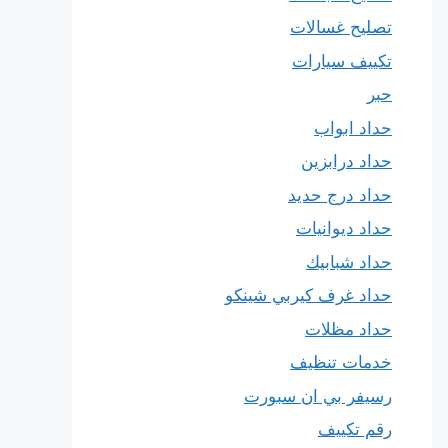
تصليح غسالات
تكييف سيارات
حبر
حداد ابواب
حداد درابزين
حداد درج حديد
حداد ديوانيات
حداد شبابيك
حداد غرف كيربي شينكو
حداد مظلات
خدمات تنظيف
رسيفر بي ان سبورت
رقم تكييف