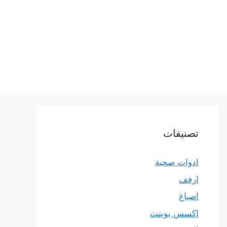
تصنيفات
ادوات صحية
ارفف
اصباغ
اكسس بوينت