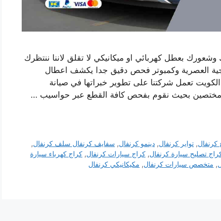
 وشعورك بعطل كهربائي او ميكانيكي لا تقلق لاننا ننتظرك
وجية العصرية وكمبوتر فحص دقيق جدا يكشف اعطال
الكويت تعمل شركتنا على تطوير خبراتها في صيانة
مختصين بحيث نقوم بفحص كافة القطع عبر حواسيب …
 كرنفال
,
تواير كرنفال
,
دينمو كرنفال
,
سفايف كرنفال سلف كرنفال
,
راج تصليح سيارة كرنفال
,
كراج سيارات كرنفال
,
كراج كهرباء سيارة
ل
,
متخصص سيارات كرنفال
,
مكيكانيكي كرنفال