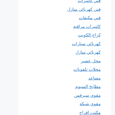
فني كاميرات
فني كهربائي منازل
فني مكيفات
كاميرات مراقبة
كراج الكويت
كهربائي سيارات
كهربائي منازل
محل عصير
محلات تلفونات
مصاعد
مطابخ المنيوم
مقوي سيرفس
مقوي شبكة
مكتب افراح