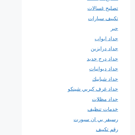
تصليح غسالات
تكييف سيارات
حبر
حداد ابواب
حداد درابزين
حداد درج حديد
حداد ديوانيات
حداد شبابيك
حداد غرف كيربي شينكو
حداد مظلات
خدمات تنظيف
رسيفر بي ان سبورت
رقم تكييف