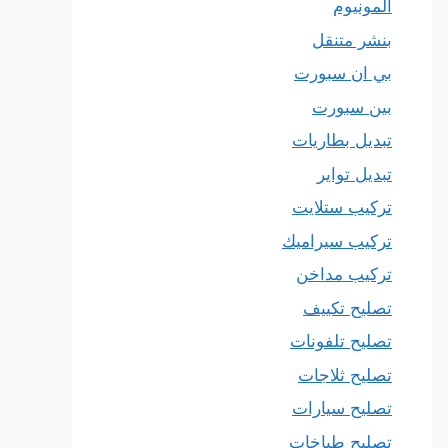
المونيوم
بنشر متنقل
بي ان سبورت
بين سبورت
تبديل بطاريات
تبديل تواير
تركيب ستلايت
تركيب سيراميك
تركيب مداخن
تصليح تكييف
تصليح تلفونات
تصليح ثلاجات
تصليح سيارات
تصليح طباخات