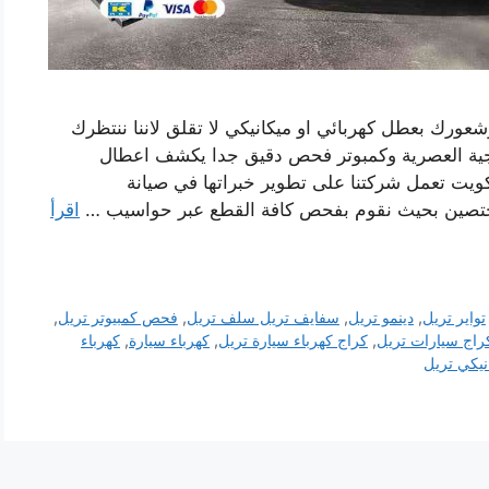
شعورك بعطل كهربائي او ميكانيكي لا تقلق لاننا ننتظرك
وجية العصرية وكمبوتر فحص دقيق جدا يكشف اعطال
كويت تعمل شركتنا على تطوير خبراتها في صيانة
ختصين بحيث نقوم بفحص كافة القطع عبر حواسيب …
اقرأ
تواير تريل
,
دينمو تريل
,
سفايف تريل سلف تريل
,
فحص كمبيوتر تريل
,
راج سيارات تريل
,
كراج كهرباء سيارة تريل
,
كهرباء سيارة
,
كهرباء
نيكي تريل