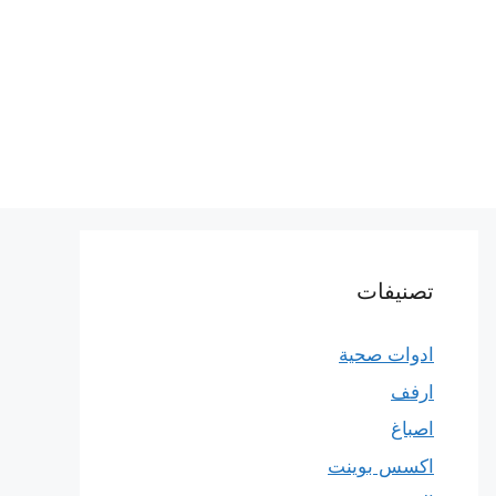
تصنيفات
ادوات صحية
ارفف
اصباغ
اكسس بوينت