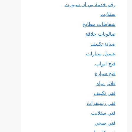
رقم خدمة بي ان سبورت
ستلايت
شفاطات مطابخ
صالونات حلاقة
صيانة تكييف
غسيل سيارات
فتح ابواب
فتح سيارة
فلاتر مياه
فني تكييف
فني رسيفرات
فني ستلايت
فني صحي