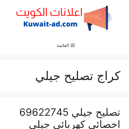
نتقل
لى
لمحتوى
القائمة
كراج تصليح جيلي
تصليح جيلي 69622745
اخصائي كهربائي جيلي