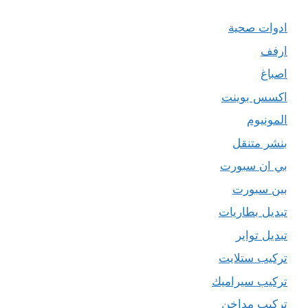
ادوات صحية
ارفف
اصباغ
اكسس بوينت
المونيوم
بنشر متنقل
بي ان سبورت
بين سبورت
تبديل بطاريات
تبديل تواير
تركيب ستلايت
تركيب سيراميك
تركيب مداخن