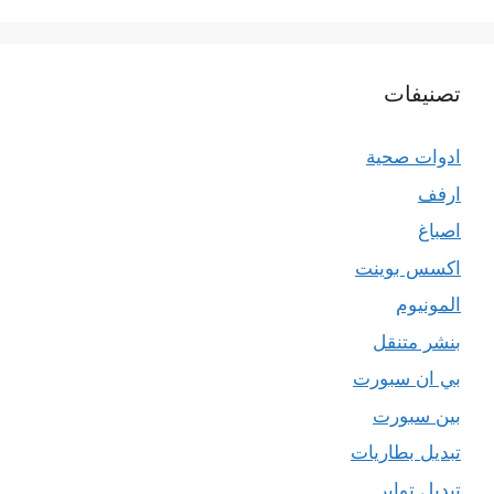
تصنيفات
ادوات صحية
ارفف
اصباغ
اكسس بوينت
المونيوم
بنشر متنقل
بي ان سبورت
بين سبورت
تبديل بطاريات
تبديل تواير