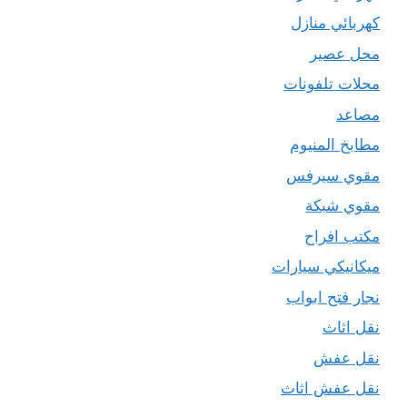
كهربائي منازل
محل عصير
محلات تلفونات
مصاعد
مطابخ المنيوم
مقوي سيرفس
مقوي شبكة
مكتب افراح
ميكانيكي سيارات
نجار فتح ابواب
نقل اثاث
نقل عفش
نقل عفش اثاث