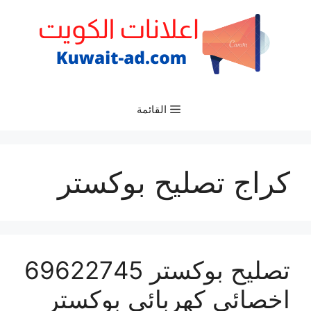
نتقل
لى
لمحتوى
القائمة
كراج تصليح بوكستر
تصليح بوكستر 69622745
اخصائي كهربائي بوكستر