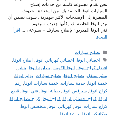
نحن نقدم مجموعة كاملة من خدمات إصلاح
السيارات انوفا الخاصة بك. من استعادة الخدوش
الصغيرة إلى الإصلاحات الأكثر جوهرية ، سوف نضمن أن
تبدو انوفا الخاصة بك وكأنها جديدة. سيقوم
فني انوفا المدربون بإصلاح سيارتك – بسرعة ، …
اقرأ
المزيد
التصنيفات
تصليح سيارات
الوسوم
اخصائي انوفا
,
اخصائي كهربائي انوفا
,
اصلاح انوفا
,
افضل كراج انوفا
,
انوفا الكويت
,
بطارية انوفا
,
بنشر
,
بنشر متنقل
,
تصليح انوفا
,
تصليح سيارات
,
تواير انوفا
,
خدمة انوفا
,
خدمة سيارات
,
خدمة سيارات انوفا
,
رقم
كراج انوفا
,
سيرفس انوفا
,
صيانة انوفا
,
فني انوفا
,
قطع
انوفا
,
كراج اخصائي انوفا
,
كراج انوفا
,
كراج تصليح انوفا
,
كراج سيارات انوفا
,
كهربائي انوفا
,
متخصص انوفا
,
ميكانيكي انوفا
,
ورشة انوفا