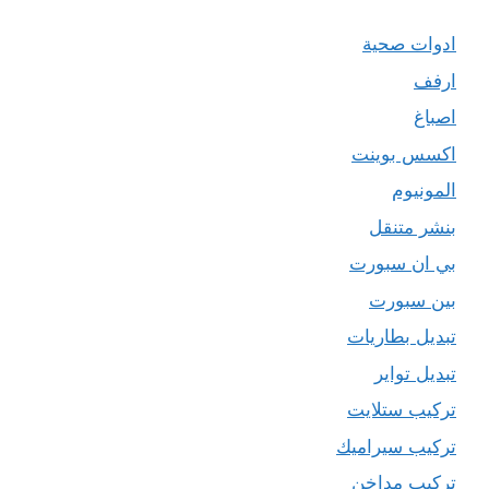
ادوات صحية
ارفف
اصباغ
اكسس بوينت
المونيوم
بنشر متنقل
بي ان سبورت
بين سبورت
تبديل بطاريات
تبديل تواير
تركيب ستلايت
تركيب سيراميك
تركيب مداخن