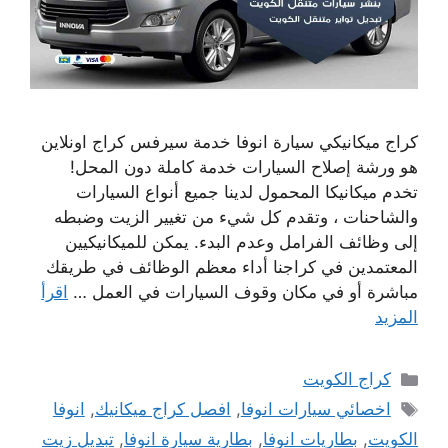
كراج ميكانيكي سيارة انوفا خدمة سيرفس كراج اونلاين
هو ورشة إصلاح السيارات خدمة كاملة دون المحل!
تخدم ميكانيكا المحمول لدينا جميع أنواع السيارات
والشاحنات ، وتقدم كل شيء من تغيير الزيت وضبطه
إلى وظائف الفرامل وعدم البدء. يمكن للميكانيكيين
المعتمدين في كراجنا أداء معظم الوظائف في طريقك
مباشرة أو في مكان وقوف السيارات في العمل …
اقرأ
المزيد
التصنيفات
كراج الكويت
الوسوم
اخصائي سيارات انوفا
,
افصل كراج ميكانيك
,
انوفا
الكويت
,
بطاريات انوفا
,
بطارية سيارة انوفا
,
تبديل زيت