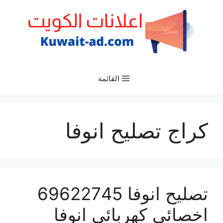
نتقل
لى
لمحتوى
القائمة
كراج تصليح انوفا
تصليح انوفا 69622745
اخصائي كهربائي انوفا