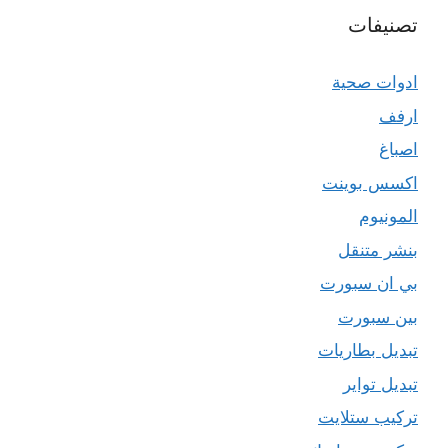
تصنيفات
ادوات صحية
ارفف
اصباغ
اكسس بوينت
المونيوم
بنشر متنقل
بي ان سبورت
بين سبورت
تبديل بطاريات
تبديل تواير
تركيب ستلايت