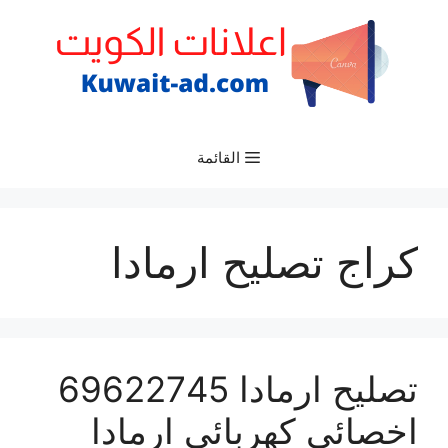
نتقل
لى
لمحتوى
القائمة
كراج تصليح ارمادا
تصليح ارمادا 69622745
اخصائي كهربائي ارمادا