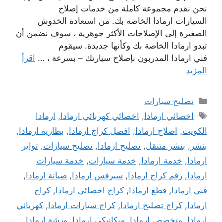
نحن نقدم مجموعة كاملة من خدمات إصلاح
السيارات ارمادا الخاصة بك. من استعادة الخدوش
الصغيرة إلى الإصلاحات الأكثر جوهرية ، سوف نضمن أن
تبدو ارمادا الخاصة بك وكأنها جديدة. سيقوم
فني ارمادا المدربون بإصلاح سيارتك – بسرعة ، …
اقرأ
المزيد
التصنيفات
تصليح سيارات
الوسوم
اخصائي ارمادا
,
اخصائي كهربائي ارمادا
,
ارمادا
الكويت
,
اصلاح ارمادا
,
افضل كراج ارمادا
,
بطارية ارمادا
,
بنشر
,
بنشر متنقل
,
تصليح ارمادا
,
تصليح سيارات
,
تواير
ارمادا
,
خدمة ارمادا
,
خدمة سيارات
,
خدمة سيارات
ارمادا
,
رقم كراج ارمادا
,
سيرفس ارمادا
,
صيانة ارمادا
,
فني ارمادا
,
قطع ارمادا
,
كراج اخصائي ارمادا
,
كراج
ارمادا
,
كراج تصليح ارمادا
,
كراج سيارات ارمادا
,
كهربائي
ارمادا
,
متخصص ارمادا
,
ميكانيكي ارمادا
,
ورشة ارمادا