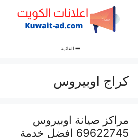
نتقل
لى
لمحتوى
القائمة
كراج اوبيروس
مراكز صيانة اوبيروس
69622745 افضل خدمة