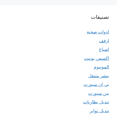
تصنيفات
ادوات صحية
ارفف
اصباغ
اكسس بوينت
المونيوم
بنشر متنقل
بي ان سبورت
بين سبورت
تبديل بطاريات
تبديل تواير