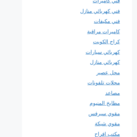
فني كاميرات
فني كهربائي منازل
فني مكيفات
كاميرات مراقبة
كراج الكويت
كهربائي سيارات
كهربائي منازل
محل عصير
محلات تلفونات
مصاعد
مطابخ المنيوم
مقوي سيرفس
مقوي شبكة
مكتب افراح