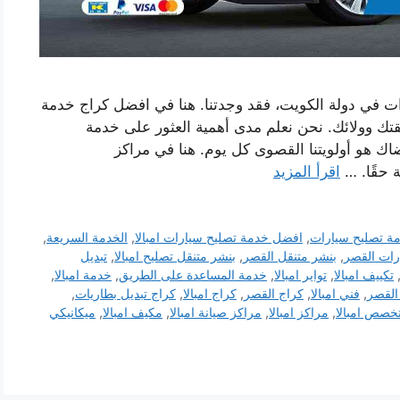
ات في دولة الكويت، فقد وجدتنا. هنا في افضل كراج خدمة
قتك وولائك. نحن نعلم مدى أهمية العثور على خدمة
اك ​​هو أولويتنا القصوى كل يوم. هنا في مراكز
ة حقًا. …
اقرأ المزيد
ة تصليح سيارات
,
افضل خدمة تصليح سيارات امبالا
,
الخدمة السريعة
,
رات القصر
,
بنشر متنقل القصر
,
بنشر متنقل تصليح امبالا
,
تبديل
تكييف امبالا
,
تواير امبالا
,
خدمة المساعدة على الطريق
,
خدمة امبالا
,
القصر
,
فني امبالا
,
كراج القصر
,
كراج امبالا
,
كراج تبديل بطاريات
,
خصص امبالا
,
مراكز امبالا
,
مراكز صيانة امبالا
,
مكيف امبالا
,
ميكانيكي