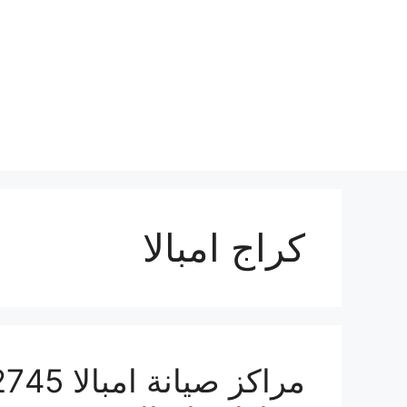
نتقل
لى
لمحتوى
كراج امبالا