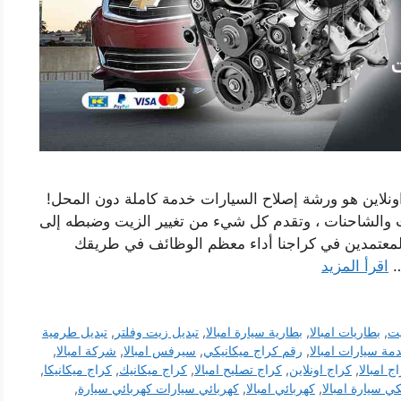
ونلاين هو ورشة إصلاح السيارات خدمة كاملة دون المحل!
ات والشاحنات ، وتقدم كل شيء من تغيير الزيت وضبطه إلى
المعتمدين في كراجنا أداء معظم الوظائف في طريقك
…
اقرأ المزيد
يت
,
بطاريات امبالا
,
بطارية سيارة امبالا
,
تبديل زيت وفلتر
,
تبديل طرمية
مة سيارات امبالا
,
رقم كراج ميكانيكي
,
سيرفس امبالا
,
شركة امبالا
,
ج امبالا
,
كراج اونلاين
,
كراج تصليح امبالا
,
كراج ميكانيك
,
كراج ميكانيكا
,
ي سيارة امبالا
,
كهربائي امبالا
,
كهربائي سيارات كهربائي سيارة
,