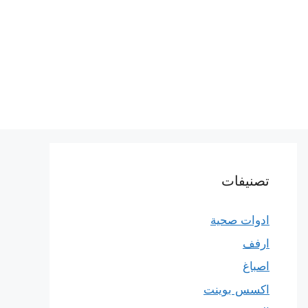
تصنيفات
ادوات صحية
ارفف
اصباغ
اكسس بوينت