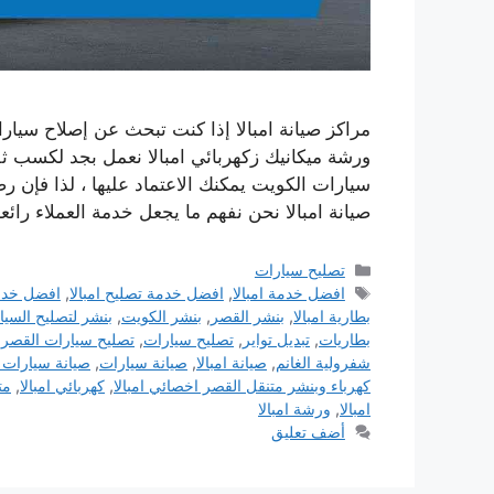
مراكز صيانة امبالا إذا كنت تبحث عن إصلاح سيار
ورشة ميكانيك زكهربائي امبالا نعمل بجد لكسب ث
سيارات الكويت يمكنك الاعتماد عليها ، لذا فإن رض
صيانة امبالا نحن نفهم ما يجعل خدمة العملاء رائع
التصنيفات
تصليح سيارات
الوسوم
افضل خدمة امبالا
,
افضل خدمة تصليح امبالا
,
افضل خدم
بطارية امبالا
,
بنشر القصر
,
بنشر الكويت
,
بنشر لتصليح السيا
بطاريات
,
تبديل تواير
,
تصليح سيارات
,
تصليح سيارات القصر
,
شفرولية الغانم
,
صيانة امبالا
,
صيانة سيارات
,
صيانة سيارات 
كهرباء وبنشر متنقل القصر اخصائي امبالا
,
كهربائي امبالا
,
مت
امبالا
,
ورشة امبالا
أضف تعليق