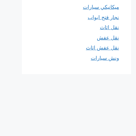
ميكانيكي سيارات
نجار فتح ابواب
نقل اثاث
نقل عفش
نقل عفش اثاث
ونش سيارات