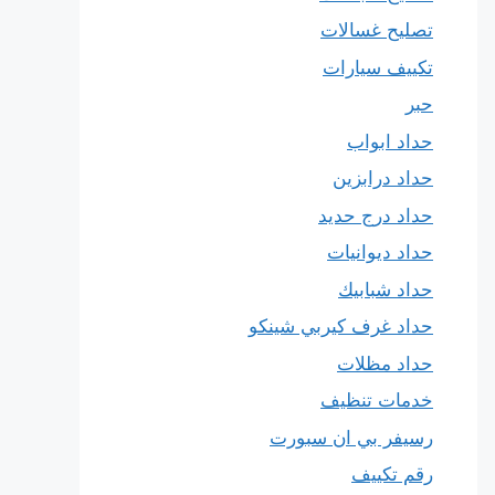
تصليح غسالات
تكييف سيارات
حبر
حداد ابواب
حداد درابزين
حداد درج حديد
حداد ديوانيات
حداد شبابيك
حداد غرف كيربي شينكو
حداد مظلات
خدمات تنظيف
رسيفر بي ان سبورت
رقم تكييف