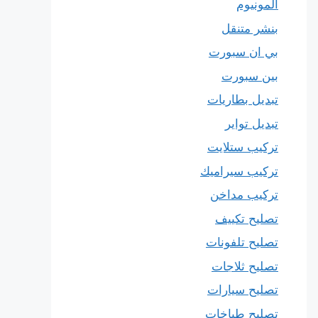
المونيوم
بنشر متنقل
بي ان سبورت
بين سبورت
تبديل بطاريات
تبديل تواير
تركيب ستلايت
تركيب سيراميك
تركيب مداخن
تصليح تكييف
تصليح تلفونات
تصليح ثلاجات
تصليح سيارات
تصليح طباخات