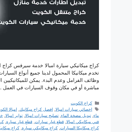
كراج ميكانيكي سيارة امبالا خدمة سيرفس كراج ا
تخدم ميكانيكا المحمول لدينا جميع أنواع السيار
وظائف الفرامل وعدم البدء. يمكن للميكانيكيين 
مباشرة أو في مكان وقوف السيارات في العمل 
التصنيفات
كراج الكويت
الوسوم
اخصائي سيارات امبالا
,
افصل كراج ميكانيك
,
امبالا الكو
ماء
,
تبديل مضخة الماء
,
تصليح سيارات امبالا
,
تواير امبالا
,
خد
فني ميكانيكي امبالا
,
قطع غيار سيارات
,
قطع غيار سيارة
,
كرا
كراج ميكانيكا السيارات
,
كراج ميكانيكي سيارة
,
كراج ميكانيك