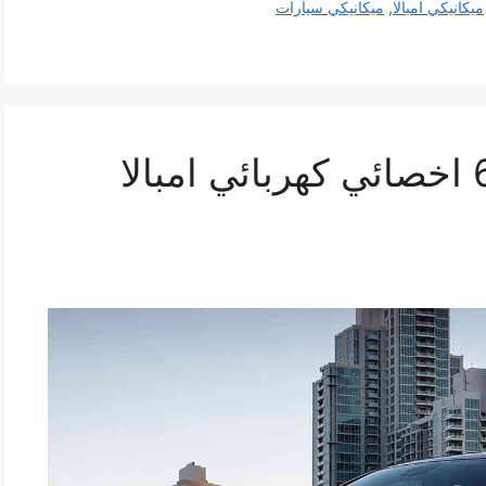
ميكانيكي امبالا
,
ميكانيكي سيارات
تصليح امبالا 69622745 اخصائي كهربائي امبالا