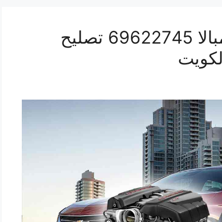
كراج ميكانيكي سيارة امبالا 69622745 تصليح
لكويت