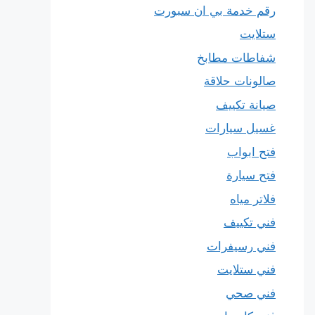
رقم خدمة بي ان سبورت
ستلايت
شفاطات مطابخ
صالونات حلاقة
صيانة تكييف
غسيل سيارات
فتح ابواب
فتح سيارة
فلاتر مياه
فني تكييف
فني رسيفرات
فني ستلايت
فني صحي