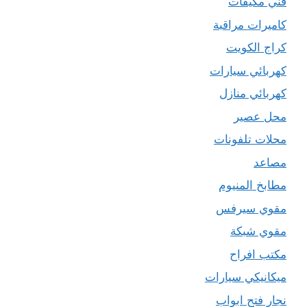
فني مكيفات
كاميرات مراقبة
كراج الكويت
كهربائي سيارات
كهربائي منازل
محل عصير
محلات تلفونات
مصاعد
مطابخ المنيوم
مقوي سيرفس
مقوي شبكة
مكتب افراح
ميكانيكي سيارات
نجار فتح ابواب