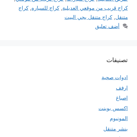
كراج قريب من موقعي العديلية
,
كراج للسياره
,
كراج
متنقل
,
كراج متنقل يجي البيت
أضف تعليق
تصنيفات
ادوات صحية
ارفف
اصباغ
اكسس بوينت
المونيوم
بنشر متنقل