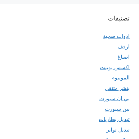
تصنيفات
ادوات صحية
ارفف
اصباغ
اكسس بوينت
المونيوم
بنشر متنقل
بي ان سبورت
بين سبورت
تبديل بطاريات
تبديل تواير