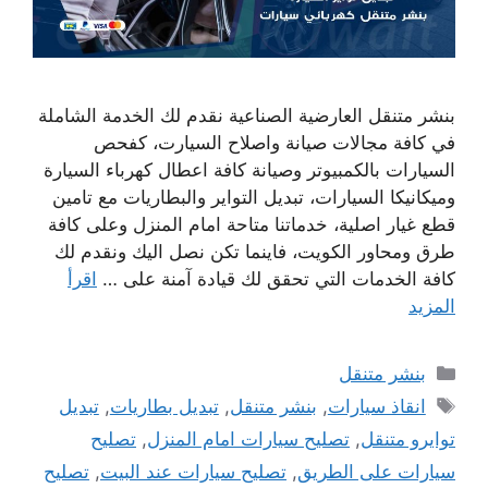
بنشر متنقل العارضية الصناعية نقدم لك الخدمة الشاملة
في كافة مجالات صيانة واصلاح السيارت، كفحص
السيارات بالكمبيوتر وصيانة كافة اعطال كهرباء السيارة
وميكانيكا السيارات، تبديل التواير والبطاريات مع تامين
قطع غيار اصلية، خدماتنا متاحة امام المنزل وعلى كافة
طرق ومحاور الكويت، فاينما تكن نصل اليك ونقدم لك
كافة الخدمات التي تحقق لك قيادة آمنة على …
اقرأ
المزيد
التصنيفات
بنشر متنقل
الوسوم
انقاذ سيارات
,
بنشر متنقل
,
تبديل بطاريات
,
تبديل
توايرو متنقل
,
تصليح سيارات امام المنزل
,
تصليح
سيارات على الطريق
,
تصليح سيارات عند البيت
,
تصليح